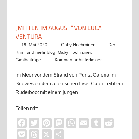
„MITTEN IM AUGUST“ VON LUCA
VENTURA
19. Mai 2020
Gaby Hochrainer
Der
Krimi und mehr blog
,
Gaby Hochrainer
,
Gastbeiträge
Kommentar hinterlassen
Im Meer vor dem Strand von Punta Carena im
Südwesten der italienischen Insel Capri treibt ein
Ruderboot mit einem jungen
Teilen mit:
Facebook
Twitter
Pinterest
Mastodon
WhatsApp
Email
Tumblr
Reddi
Pocket
Threads
X
Teilen