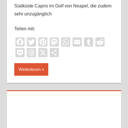
Südküste Capris im Golf von Neapel, die zudem
sehr unzugänglich
Teilen mit:
Facebook
Twitter
Pinterest
Mastodon
WhatsApp
Email
Tumblr
Reddi
Pocket
Threads
X
Teilen
Weiterlesen