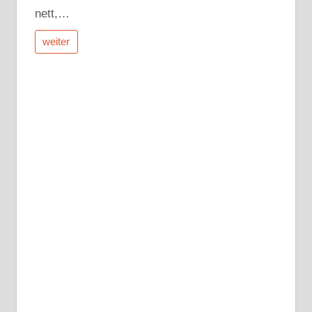
nett,…
weiter