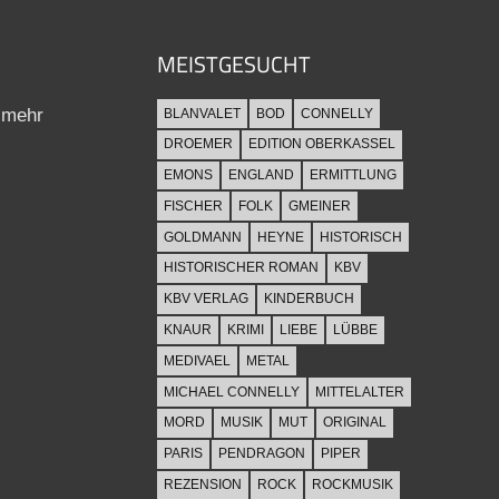
MEISTGESUCHT
 mehr
BLANVALET
BOD
CONNELLY
DROEMER
EDITION OBERKASSEL
EMONS
ENGLAND
ERMITTLUNG
FISCHER
FOLK
GMEINER
GOLDMANN
HEYNE
HISTORISCH
HISTORISCHER ROMAN
KBV
KBV VERLAG
KINDERBUCH
KNAUR
KRIMI
LIEBE
LÜBBE
MEDIVAEL
METAL
MICHAEL CONNELLY
MITTELALTER
MORD
MUSIK
MUT
ORIGINAL
PARIS
PENDRAGON
PIPER
REZENSION
ROCK
ROCKMUSIK