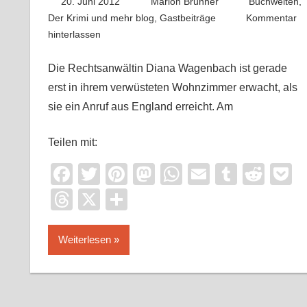
20. Juni 2012
Marion Brunner
Buchwelten
,
Der Krimi und mehr blog
,
Gastbeiträge
Kommentar
hinterlassen
Die Rechtsanwältin Diana Wagenbach ist gerade
erst in ihrem verwüsteten Wohnzimmer erwacht, als
sie ein Anruf aus England erreicht. Am
Teilen mit:
Facebook
Twitter
Pinterest
Mastodon
WhatsApp
Email
Tumblr
Redd
P
Threads
X
Teilen
Weiterlesen