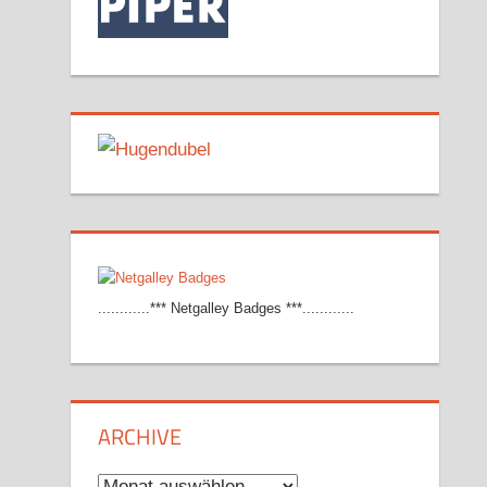
............*** Netgalley Badges ***............
ARCHIVE
Archive