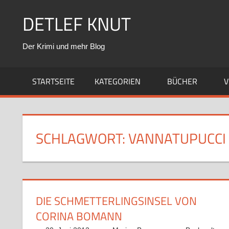
Zum
DETLEF KNUT
Inhalt
springen
Der Krimi und mehr Blog
STARTSEITE
KATEGORIEN
BÜCHER
V
SCHLAGWORT:
VANNATUPUCCI
DIE SCHMETTERLINGSINSEL VON
CORINA BOMANN