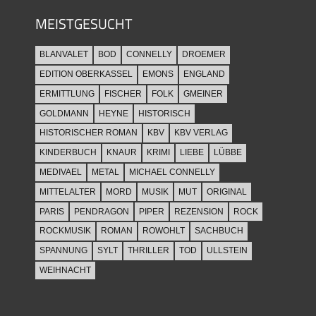
MEISTGESUCHT
BLANVALET
BOD
CONNELLY
DROEMER
EDITION OBERKASSEL
EMONS
ENGLAND
ERMITTLUNG
FISCHER
FOLK
GMEINER
GOLDMANN
HEYNE
HISTORISCH
HISTORISCHER ROMAN
KBV
KBV VERLAG
KINDERBUCH
KNAUR
KRIMI
LIEBE
LÜBBE
MEDIVAEL
METAL
MICHAEL CONNELLY
MITTELALTER
MORD
MUSIK
MUT
ORIGINAL
PARIS
PENDRAGON
PIPER
REZENSION
ROCK
ROCKMUSIK
ROMAN
ROWOHLT
SACHBUCH
SPANNUNG
SYLT
THRILLER
TOD
ULLSTEIN
WEIHNACHT