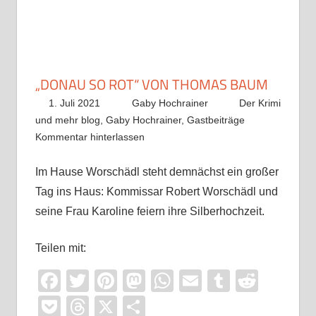
„DONAU SO ROT“ VON THOMAS BAUM
1. Juli 2021
Gaby Hochrainer
Der Krimi
und mehr blog
,
Gaby Hochrainer
,
Gastbeiträge
Kommentar hinterlassen
Im Hause Worschädl steht demnächst ein großer
Tag ins Haus: Kommissar Robert Worschädl und
seine Frau Karoline feiern ihre Silberhochzeit.
Teilen mit:
Facebook
Twitter
Pinterest
Mastodon
WhatsApp
Email
Tumblr
Reddi
Pocket
Threads
X
Teilen