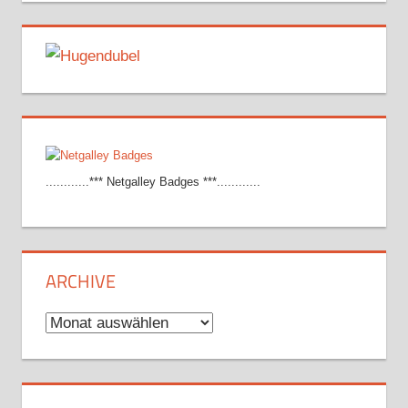
............*** Netgalley Badges ***............
ARCHIVE
Archive