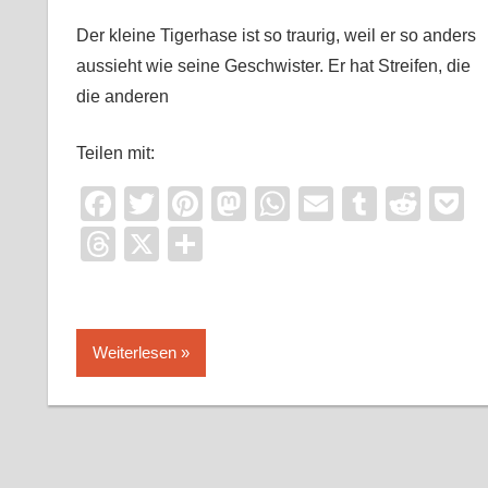
Der kleine Tigerhase ist so traurig, weil er so anders
aussieht wie seine Geschwister. Er hat Streifen, die
die anderen
Teilen mit:
Facebook
Twitter
Pinterest
Mastodon
WhatsApp
Email
Tumblr
Redd
P
Threads
X
Teilen
Weiterlesen