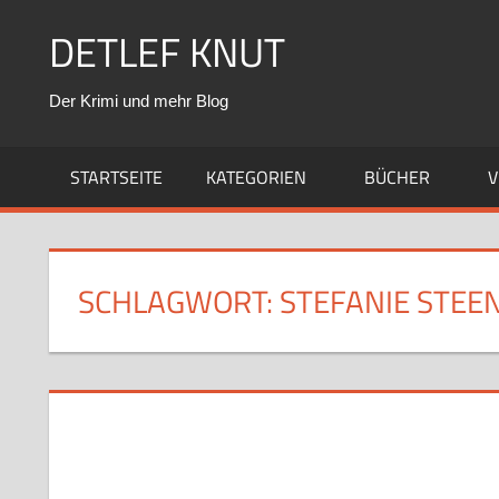
Zum
DETLEF KNUT
Inhalt
springen
Der Krimi und mehr Blog
STARTSEITE
KATEGORIEN
BÜCHER
V
SCHLAGWORT:
STEFANIE STEE