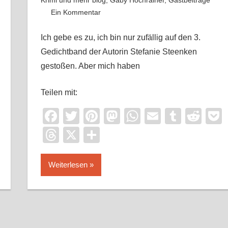
Krimi und mehr blog
,
Gaby Hochrainer
,
Gastbeiträge
Ein Kommentar
Ich gebe es zu, ich bin nur zufällig auf den 3.
Gedichtband der Autorin Stefanie Steenken
gestoßen. Aber mich haben
it
ocket
Teilen mit:
Facebook
Twitter
Pinterest
Mastodon
WhatsApp
Email
Tumbl
Red
Threads
X
Teilen
Weiterlesen