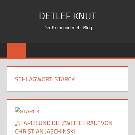
Zum
DETLEF KNUT
Inhalt
springen
Der Krimi und mehr Blog
SCHLAGWORT:
STARCK
„STARCK UND DIE ZWEITE FRAU“ VON
CHRISTIAN JASCHINSKI