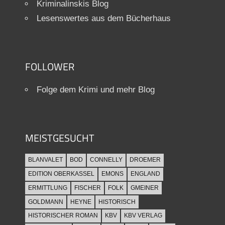
Kriminalinskis Blog
Lesenswertes aus dem Bücherhaus
FOLLOWER
Folge dem Krimi und mehr Blog
MEISTGESUCHT
BLANVALET
BOD
CONNELLY
DROEMER
EDITION OBERKASSEL
EMONS
ENGLAND
ERMITTLUNG
FISCHER
FOLK
GMEINER
GOLDMANN
HEYNE
HISTORISCH
HISTORISCHER ROMAN
KBV
KBV VERLAG