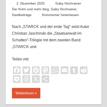
2. Dezember 2025
Gaby Hochrainer
Der Krimi und mehr blog
,
Gaby Hochrainer
,
Gastbeiträge
Kommentar hinterlassen
Nach „STARCK und der erste Tag“ setzt Autor
Christian Jaschinski die „Staatsanwalt im
Schatten“-Trilogie mit dem zweiten Band
„STARCK und
Teilen mit:
Facebook
Twitter
Pinterest
Mastodon
WhatsApp
Email
Tumblr
Reddi
Pocket
Threads
X
Teilen
Weiterlesen