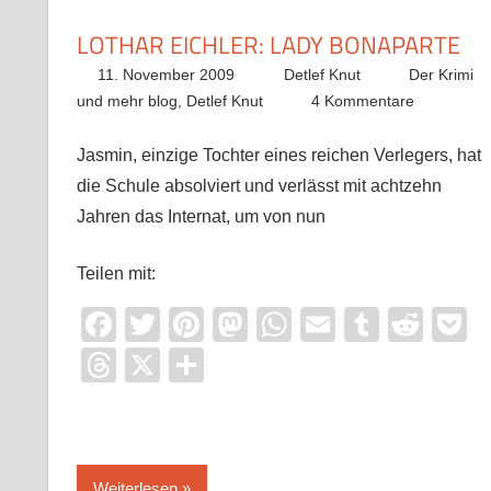
LOTHAR EICHLER: LADY BONAPARTE
11. November 2009
Detlef Knut
Der Krimi
und mehr blog
,
Detlef Knut
4 Kommentare
Jasmin, einzige Tochter eines reichen Verlegers, hat
die Schule absolviert und verlässt mit achtzehn
Jahren das Internat, um von nun
Teilen mit:
Facebook
Twitter
Pinterest
Mastodon
WhatsApp
Email
Tumblr
Redd
P
Threads
X
Teilen
Weiterlesen