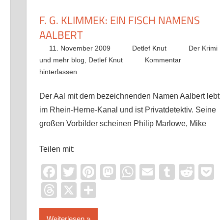
F. G. KLIMMEK: EIN FISCH NAMENS
AALBERT
11. November 2009
Detlef Knut
Der Krimi
und mehr blog
,
Detlef Knut
Kommentar
hinterlassen
Der Aal mit dem bezeichnenden Namen Aalbert lebt
im Rhein-Herne-Kanal und ist Privatdetektiv. Seine
großen Vorbilder scheinen Philip Marlowe, Mike
it
ocket
Teilen mit:
Facebook
Twitter
Pinterest
Mastodon
WhatsApp
Email
Tumbl
Red
Threads
X
Teilen
Weiterlesen