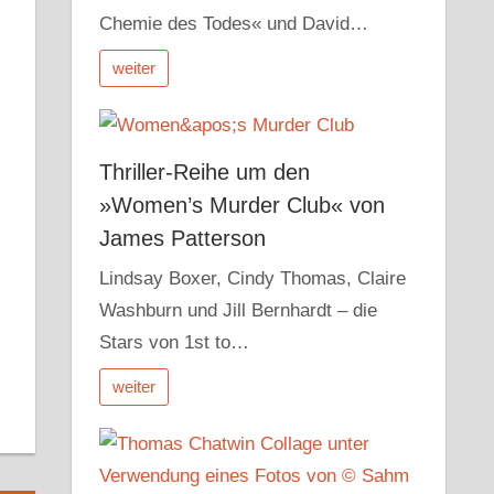
Chemie des Todes« und David…
weiter
n
Thriller-Reihe um den
»Women’s Murder Club« von
James Patterson
r
dit
Pocket
Lindsay Boxer, Cindy Thomas, Claire
Washburn und Jill Bernhardt – die
Stars von 1st to…
weiter