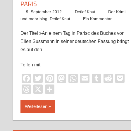
PARIS
9. September 2012
Detlef Knut
Der Krimi
und mehr blog
,
Detlef Knut
Ein Kommentar
Der Titel »An einem Tag in Paris« des Buches von
Ellen Sussmann in seiner deutschen Fassung bringt
es auf den
Teilen mit:
Facebook
Twitter
Pinterest
Mastodon
WhatsApp
Email
Tumblr
Redd
P
Threads
X
Teilen
Weiterlesen