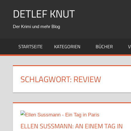
Zum
DETLEF KNUT
Inhalt
springen
Der Krimi und mehr Blog
STARTSEITE
KATEGORIEN
BÜCHER
V
SCHLAGWORT:
REVIEW
ELLEN SUSSMANN: AN EINEM TAG IN