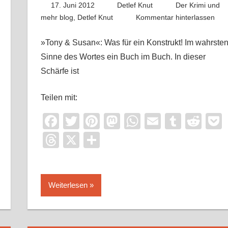
17. Juni 2012
Detlef Knut
Der Krimi und
mehr blog
,
Detlef Knut
Kommentar hinterlassen
»Tony & Susan«: Was für ein Konstrukt! Im wahrste
Sinne des Wortes ein Buch im Buch. In dieser
Schärfe ist
Teilen mit:
Facebook
Twitter
Pinterest
Mastodon
WhatsApp
Email
Tumbl
Red
it
ocket
Threads
X
Teilen
Weiterlesen