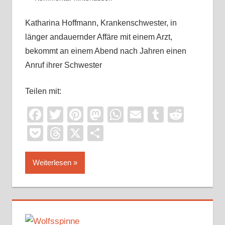
Katharina Hoffmann, Krankenschwester, in
länger andauernder Affäre mit einem Arzt,
bekommt an einem Abend nach Jahren einen
Anruf ihrer Schwester
Teilen mit:
Facebook
Twitter
Pinterest
Mastodon
WhatsApp
Email
Tumblr
Reddi
Pocket
Threads
X
Teilen
Weiterlesen