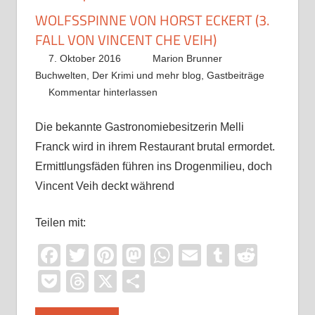
WOLFSSPINNE VON HORST ECKERT (3.
FALL VON VINCENT CHE VEIH)
7. Oktober 2016
Marion Brunner
Buchwelten
,
Der Krimi und mehr blog
,
Gastbeiträge
Kommentar hinterlassen
Die bekannte Gastronomiebesitzerin Melli
Franck wird in ihrem Restaurant brutal ermordet.
Ermittlungsfäden führen ins Drogenmilieu, doch
Vincent Veih deckt während
Teilen mit:
Facebook
Twitter
Pinterest
Mastodon
WhatsApp
Email
Tumblr
Reddi
Pocket
Threads
X
Teilen