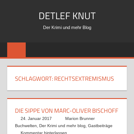
Zum
DETLEF KNUT
Inhalt
springen
Der Krimi und mehr Blog
SCHLAGWORT:
RECHTSEXTREMISMUS
DIE SIPPE VON MARC-OLIVER BISCHOFF
24. Januar 2017
Marion Brunner
Buchwelten
,
Der Krimi und mehr blog
,
Gastbeiträge
Kommentar hinterlassen