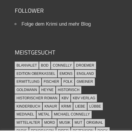
FOLLOWER
Folge dem Krimi und mehr Blog
MEISTGESUCHT
BLANVALET
BOD
CONNELLY
DROEMER
EDITION OBERKASSEL
EMONS
ENGLAND
ERMITTLUNG
FISCHER
FOLK
GMEINER
GOLDMANN
HEYNE
HISTORISCH
HISTORISCHER ROMAN
KBV
KBV VERLAG
KINDERBUCH
KNAUR
KRIMI
LIEBE
LÜBBE
MEDIVAEL
METAL
MICHAEL CONNELLY
MITTELALTER
MORD
MUSIK
MUT
ORIGINAL
PARIS
PENDRAGON
PIPER
REZENSION
ROCK