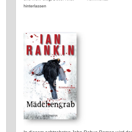
hinterlassen
it
ocket