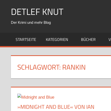
Zum
DETLEF KNUT
Inhalt
springen
Der Krimi und mehr Blog
STARTSEITE
KATEGORIEN
BÜCHER
V
SCHLAGWORT:
RANKIN
»MIDNIGHT AND BLUE« VON IAN