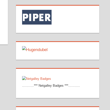
r
dit
Pocket
............*** Netgalley Badges ***............