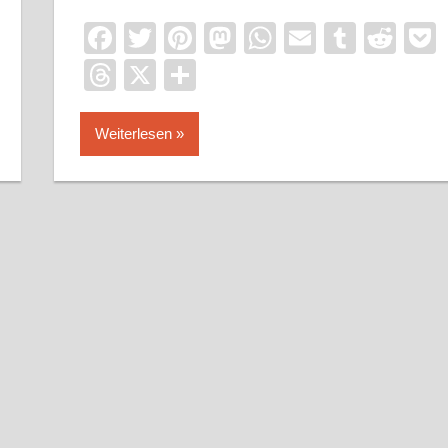
Facebook
Twitter
Pinterest
Mastodon
WhatsApp
Email
Tumbl
Red
Threads
X
Teilen
Weiterlesen