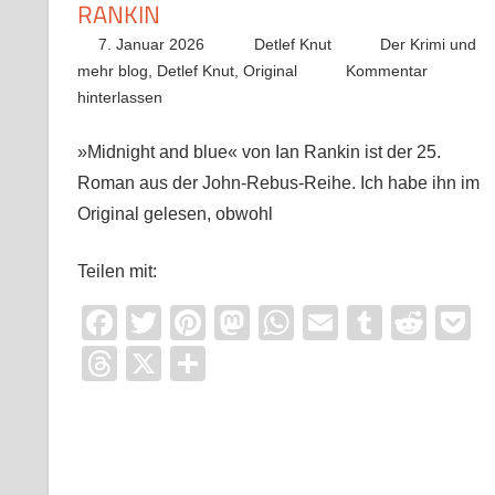
RANKIN
7. Januar 2026
Detlef Knut
Der Krimi und
mehr blog
,
Detlef Knut
,
Original
Kommentar
hinterlassen
»Midnight and blue« von Ian Rankin ist der 25.
Roman aus der John-Rebus-Reihe. Ich habe ihn im
Original gelesen, obwohl
Teilen mit:
Facebook
Twitter
Pinterest
Mastodon
WhatsApp
Email
Tumblr
Redd
P
Threads
X
Teilen