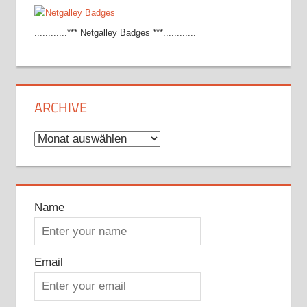
............*** Netgalley Badges ***............
ARCHIVE
Archive
Name
Email