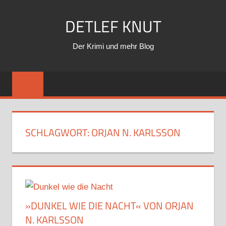
Zum
DETLEF KNUT
Inhalt
springen
Der Krimi und mehr Blog
SCHLAGWORT:
ORJAN N. KARLSSON
»DUNKEL WIE DIE NACHT« VON ORJAN
N. KARLSSON