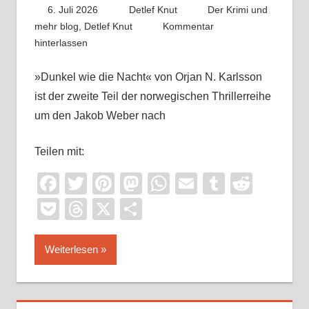
6. Juli 2026
Detlef Knut
Der Krimi und
mehr blog
,
Detlef Knut
Kommentar
hinterlassen
»Dunkel wie die Nacht« von Orjan N. Karlsson
ist der zweite Teil der norwegischen Thrillerreihe
um den Jakob Weber nach
Teilen mit:
Facebook
Twitter
Pinterest
Mastodon
WhatsApp
Email
Tumblr
Reddi
Pocket
Threads
X
Teilen
Weiterlesen