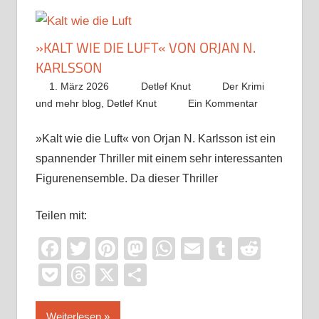
»KALT WIE DIE LUFT« VON ORJAN N.
KARLSSON
1. März 2026
Detlef Knut
Der Krimi
und mehr blog
,
Detlef Knut
Ein Kommentar
»Kalt wie die Luft« von Orjan N. Karlsson ist ein
spannender Thriller mit einem sehr interessanten
Figurenensemble. Da dieser Thriller
Teilen mit:
Facebook
Twitter
Pinterest
Mastodon
WhatsApp
Email
Tumblr
Reddi
Pocket
Threads
X
Teilen
Weiterlesen