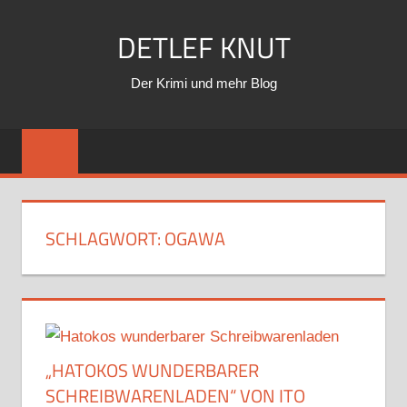
Zum
DETLEF KNUT
Inhalt
springen
Der Krimi und mehr Blog
SCHLAGWORT:
OGAWA
„HATOKOS WUNDERBARER
SCHREIBWARENLADEN“ VON ITO