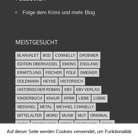
Folge dem Krimi und mehr Blog
MEISTGESUCHT
BLANVALET
BOD
CONNELLY
DROEMER
EDITION OBERKASSEL
EMONS
ENGLAND
ERMITTLUNG
FISCHER
FOLK
GMEINER
GOLDMANN
HEYNE
HISTORISCH
HISTORISCHER ROMAN
KBV
KBV VERLAG
KINDERBUCH
KNAUR
KRIMI
LIEBE
LÜBBE
MEDIVAEL
METAL
MICHAEL CONNELLY
MITTELALTER
MORD
MUSIK
MUT
ORIGINAL
PARIS
PENDRAGON
PIPER
REZENSION
ROCK
Auf dieser Seite werden Cookies verwendet, um Funktionalität
ROCKMUSIK
ROMAN
ROWOHLT
SACHBUCH