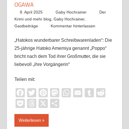
OGAWA
8. April 2025
Gaby Hochrainer
Der
Krimi und mehr blog
,
Gaby Hochrainer
,
Gastbeiträge
Kommentar hinterlassen
„Hatokos wunderbarer Schreibwarenladen“: Die
25-jährige Hatoko Amemiya genannt „Poppo“
bricht nach dem Tod ihrer Großmutter, die sie
liebevoll „ihre Vorgängerin“
Teilen mit:
Facebook
Twitter
Pinterest
Mastodon
WhatsApp
Email
Tumblr
Reddi
Pocket
Threads
X
Teilen
Weiterlesen