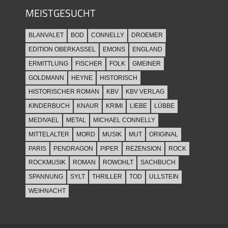
MEISTGESUCHT
BLANVALET
BOD
CONNELLY
DROEMER
EDITION OBERKASSEL
EMONS
ENGLAND
ERMITTLUNG
FISCHER
FOLK
GMEINER
GOLDMANN
HEYNE
HISTORISCH
HISTORISCHER ROMAN
KBV
KBV VERLAG
KINDERBUCH
KNAUR
KRIMI
LIEBE
LÜBBE
MEDIVAEL
METAL
MICHAEL CONNELLY
MITTELALTER
MORD
MUSIK
MUT
ORIGINAL
PARIS
PENDRAGON
PIPER
REZENSION
ROCK
ROCKMUSIK
ROMAN
ROWOHLT
SACHBUCH
SPANNUNG
SYLT
THRILLER
TOD
ULLSTEIN
WEIHNACHT