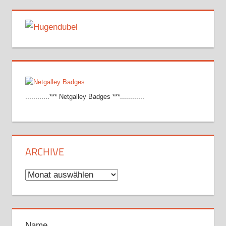
............*** Netgalley Badges ***............
ARCHIVE
Archive
Name