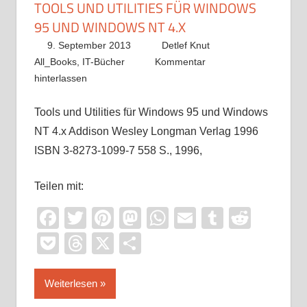
TOOLS UND UTILITIES FÜR WINDOWS
95 UND WINDOWS NT 4.X
9. September 2013
Detlef Knut
All_Books
,
IT-Bücher
Kommentar
hinterlassen
Tools und Utilities für Windows 95 und Windows
NT 4.x Addison Wesley Longman Verlag 1996
ISBN 3-8273-1099-7 558 S., 1996,
Teilen mit:
Facebook
Twitter
Pinterest
Mastodon
WhatsApp
Email
Tumblr
Reddi
Pocket
Threads
X
Teilen
Weiterlesen