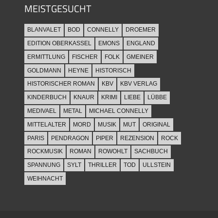
MEISTGESUCHT
BLANVALET
BOD
CONNELLY
DROEMER
EDITION OBERKASSEL
EMONS
ENGLAND
ERMITTLUNG
FISCHER
FOLK
GMEINER
GOLDMANN
HEYNE
HISTORISCH
HISTORISCHER ROMAN
KBV
KBV VERLAG
KINDERBUCH
KNAUR
KRIMI
LIEBE
LÜBBE
MEDIVAEL
METAL
MICHAEL CONNELLY
MITTELALTER
MORD
MUSIK
MUT
ORIGINAL
PARIS
PENDRAGON
PIPER
REZENSION
ROCK
ROCKMUSIK
ROMAN
ROWOHLT
SACHBUCH
SPANNUNG
SYLT
THRILLER
TOD
ULLSTEIN
WEIHNACHT