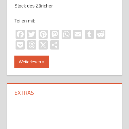
Stock des Züricher
Teilen mit:
Facebook
Twitter
Pinterest
Mastodon
WhatsApp
Email
Tumblr
Reddi
Pocket
Threads
X
Teilen
Weiterlesen
EXTRAS