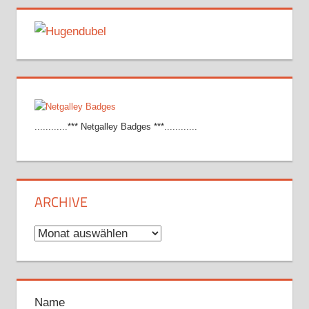
............*** Netgalley Badges ***............
ARCHIVE
Archive
Name