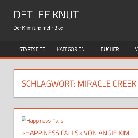
Zum
DETLEF KNUT
Inhalt
springen
Der Krimi und mehr Blog
STARTSEITE
KATEGORIEN
BÜCHER
V
SCHLAGWORT:
MIRACLE CREEK
»HAPPINESS FALLS« VON ANGIE KIM