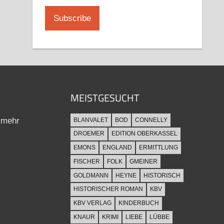
MEISTGESUCHT
 mehr
BLANVALET
BOD
CONNELLY
DROEMER
EDITION OBERKASSEL
EMONS
ENGLAND
ERMITTLUNG
FISCHER
FOLK
GMEINER
GOLDMANN
HEYNE
HISTORISCH
HISTORISCHER ROMAN
KBV
KBV VERLAG
KINDERBUCH
KNAUR
KRIMI
LIEBE
LÜBBE