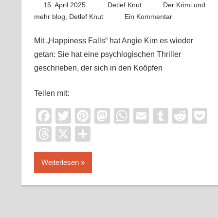
15. April 2025
Detlef Knut
Der Krimi und
mehr blog
,
Detlef Knut
Ein Kommentar
Mit „Happiness Falls“ hat Angie Kim es wieder
getan: Sie hat eine psychlogischen Thriller
geschrieben, der sich in den Koöpfen
Teilen mit:
Facebook
Twitter
Pinterest
Mastodon
WhatsApp
Email
Tumblr
Redd
P
Threads
X
Teilen
Weiterlesen