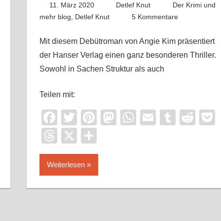
11. März 2020
Detlef Knut
Der Krimi und
mehr blog
,
Detlef Knut
5 Kommentare
Mit diesem Debütroman von Angie Kim präsentiert
der Hanser Verlag einen ganz besonderen Thriller.
Sowohl in Sachen Struktur als auch
Teilen mit:
it
ocket
Facebook
Twitter
Pinterest
Mastodon
WhatsApp
Email
Tumbl
Red
Threads
X
Teilen
Weiterlesen