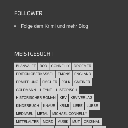
FOLLOWER
Folge dem Krimi und mehr Blog
MEISTGESUCHT
BLANVALET
BOD
CONNELLY
DROEMER
EDITION OBERKASSEL
EMONS
ENGLAND
ERMITTLUNG
FISCHER
FOLK
GMEINER
GOLDMANN
HEYNE
HISTORISCH
HISTORISCHER ROMAN
KBV
KBV VERLAG
KINDERBUCH
KNAUR
KRIMI
LIEBE
LÜBBE
MEDIVAEL
METAL
MICHAEL CONNELLY
MITTELALTER
MORD
MUSIK
MUT
ORIGINAL