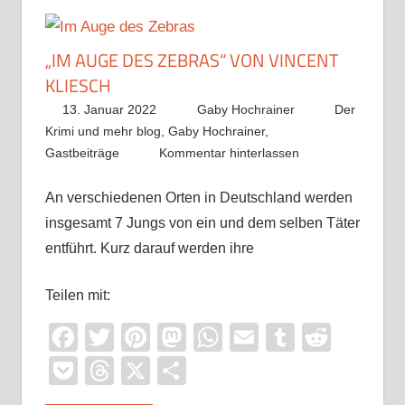
„IM AUGE DES ZEBRAS“ VON VINCENT
KLIESCH
13. Januar 2022
Gaby Hochrainer
Der
Krimi und mehr blog
,
Gaby Hochrainer
,
Gastbeiträge
Kommentar hinterlassen
An verschiedenen Orten in Deutschland werden
insgesamt 7 Jungs von ein und dem selben Täter
entführt. Kurz darauf werden ihre
Teilen mit:
Facebook
Twitter
Pinterest
Mastodon
WhatsApp
Email
Tumblr
Reddi
Pocket
Threads
X
Teilen