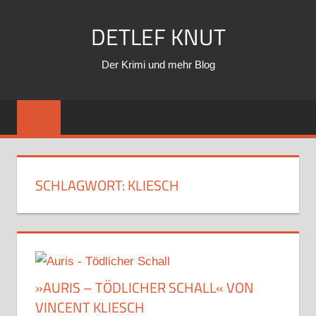
Zum
DETLEF KNUT
Inhalt
springen
Der Krimi und mehr Blog
SCHLAGWORT:
KLIESCH
»AURIS – TÖDLICHER SCHALL« VON
VINCENT KLIESCH