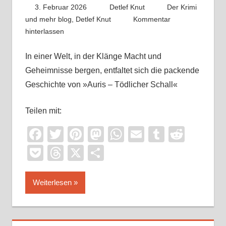
3. Februar 2026
Detlef Knut
Der Krimi
und mehr blog
,
Detlef Knut
Kommentar
hinterlassen
In einer Welt, in der Klänge Macht und
Geheimnisse bergen, entfaltet sich die packende
Geschichte von »Auris – Tödlicher Schall«
Teilen mit:
Facebook
Twitter
Pinterest
Mastodon
WhatsApp
Email
Tumblr
Reddi
Pocket
Threads
X
Teilen
Weiterlesen