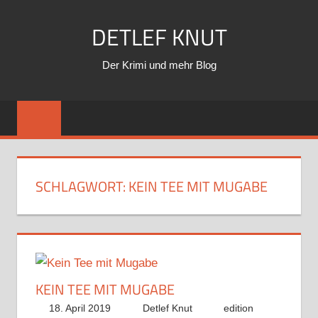
Zum
DETLEF KNUT
Inhalt
springen
Der Krimi und mehr Blog
SCHLAGWORT:
KEIN TEE MIT MUGABE
KEIN TEE MIT MUGABE
18. April 2019
Detlef Knut
edition