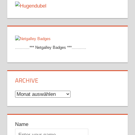
............*** Netgalley Badges ***............
ARCHIVE
Archive
Name