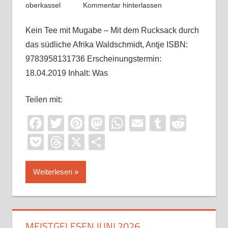
oberkassel
Kommentar hinterlassen
Kein Tee mit Mugabe – Mit dem Rucksack durch
das südliche Afrika Waldschmidt, Antje ISBN:
9783958131736 Erscheinungstermin:
18.04.2019 Inhalt: Was
Teilen mit:
Facebook
Twitter
Pinterest
Mastodon
WhatsApp
Email
Tumblr
Reddi
Pocket
Threads
X
Teilen
Weiterlesen
MEISTGELESEN JUNI 2026