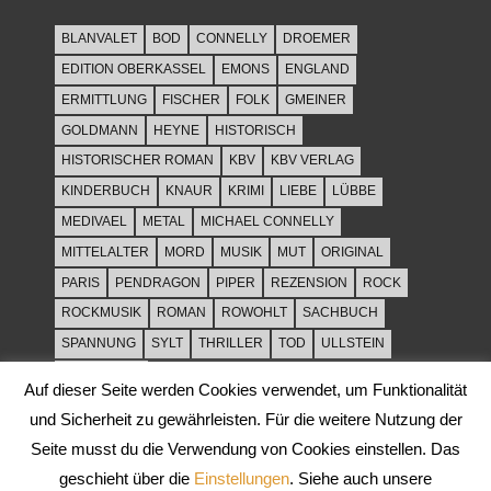
BLANVALET
BOD
CONNELLY
DROEMER
EDITION OBERKASSEL
EMONS
ENGLAND
ERMITTLUNG
FISCHER
FOLK
GMEINER
GOLDMANN
HEYNE
HISTORISCH
HISTORISCHER ROMAN
KBV
KBV VERLAG
KINDERBUCH
KNAUR
KRIMI
LIEBE
LÜBBE
MEDIVAEL
METAL
MICHAEL CONNELLY
MITTELALTER
MORD
MUSIK
MUT
ORIGINAL
PARIS
PENDRAGON
PIPER
REZENSION
ROCK
ROCKMUSIK
ROMAN
ROWOHLT
SACHBUCH
SPANNUNG
SYLT
THRILLER
TOD
ULLSTEIN
WEIHNACHT
Auf dieser Seite werden Cookies verwendet, um Funktionalität
und Sicherheit zu gewährleisten. Für die weitere Nutzung der
Seite musst du die Verwendung von Cookies einstellen. Das
geschieht über die
Einstellungen
. Siehe auch unsere