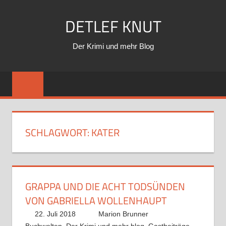
Zum
DETLEF KNUT
Inhalt
springen
Der Krimi und mehr Blog
SCHLAGWORT:
KATER
GRAPPA UND DIE ACHT TODSÜNDEN
VON GABRIELLA WOLLENHAUPT
22. Juli 2018
Marion Brunner