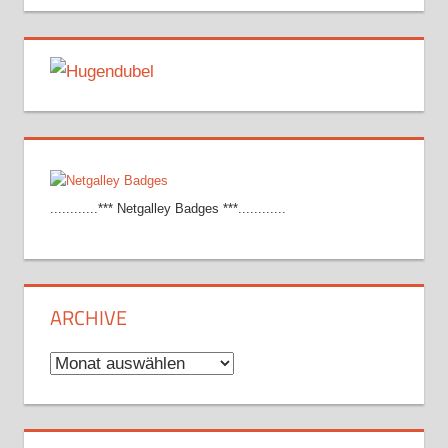
............*** Netgalley Badges ***............
ARCHIVE
Archive