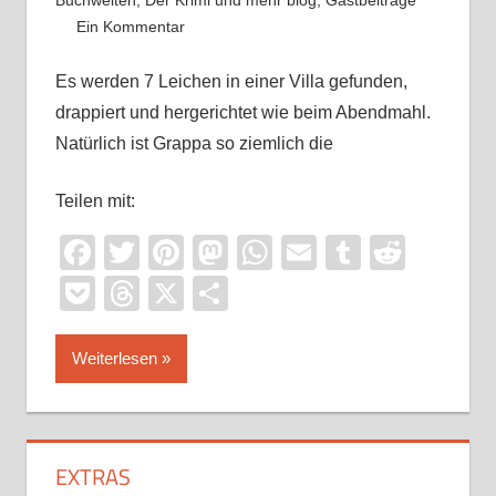
Buchwelten
,
Der Krimi und mehr blog
,
Gastbeiträge
Ein Kommentar
Es werden 7 Leichen in einer Villa gefunden,
drappiert und hergerichtet wie beim Abendmahl.
Natürlich ist Grappa so ziemlich die
Teilen mit:
Facebook
Twitter
Pinterest
Mastodon
WhatsApp
Email
Tumblr
Reddi
Pocket
Threads
X
Teilen
Weiterlesen
EXTRAS