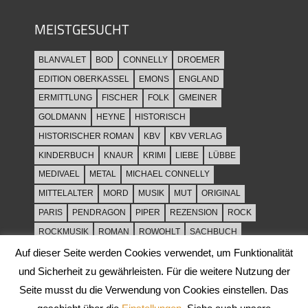
MEISTGESUCHT
BLANVALET
BOD
CONNELLY
DROEMER
EDITION OBERKASSEL
EMONS
ENGLAND
ERMITTLUNG
FISCHER
FOLK
GMEINER
GOLDMANN
HEYNE
HISTORISCH
HISTORISCHER ROMAN
KBV
KBV VERLAG
KINDERBUCH
KNAUR
KRIMI
LIEBE
LÜBBE
MEDIVAEL
METAL
MICHAEL CONNELLY
MITTELALTER
MORD
MUSIK
MUT
ORIGINAL
PARIS
PENDRAGON
PIPER
REZENSION
ROCK
ROCKMUSIK
ROMAN
ROWOHLT
SACHBUCH
SPANNUNG
SYLT
THRILLER
TOD
ULLSTEIN
Auf dieser Seite werden Cookies verwendet, um Funktionalität
WEIHNACHT
und Sicherheit zu gewährleisten. Für die weitere Nutzung der
Seite musst du die Verwendung von Cookies einstellen. Das