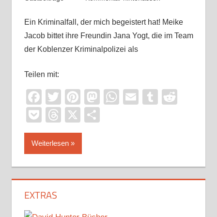
Ein Kriminalfall, der mich begeistert hat! Meike
Jacob bittet ihre Freundin Jana Yogt, die im Team
der Koblenzer Kriminalpolizei als
Teilen mit:
Facebook
Twitter
Pinterest
Mastodon
WhatsApp
Email
Tumblr
Reddi
Pocket
Threads
X
Teilen
Weiterlesen
EXTRAS