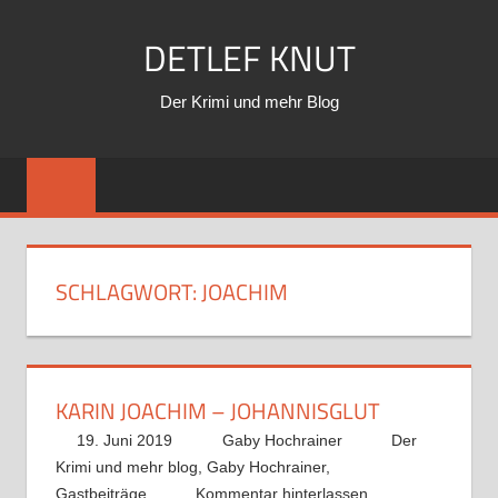
Zum
DETLEF KNUT
Inhalt
springen
Der Krimi und mehr Blog
SCHLAGWORT:
JOACHIM
KARIN JOACHIM – JOHANNISGLUT
19. Juni 2019
Gaby Hochrainer
Der
Krimi und mehr blog
,
Gaby Hochrainer
,
Gastbeiträge
Kommentar hinterlassen