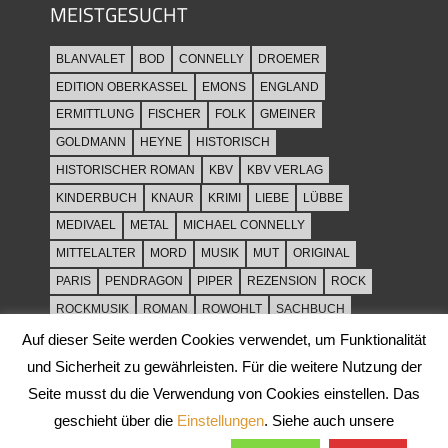
MEISTGESUCHT
BLANVALET
BOD
CONNELLY
DROEMER
EDITION OBERKASSEL
EMONS
ENGLAND
ERMITTLUNG
FISCHER
FOLK
GMEINER
GOLDMANN
HEYNE
HISTORISCH
HISTORISCHER ROMAN
KBV
KBV VERLAG
KINDERBUCH
KNAUR
KRIMI
LIEBE
LÜBBE
MEDIVAEL
METAL
MICHAEL CONNELLY
MITTELALTER
MORD
MUSIK
MUT
ORIGINAL
PARIS
PENDRAGON
PIPER
REZENSION
ROCK
ROCKMUSIK
ROMAN
ROWOHLT
SACHBUCH
SPANNUNG
SYLT
THRILLER
TOD
ULLSTEIN
Auf dieser Seite werden Cookies verwendet, um Funktionalität
WEIHNACHT
und Sicherheit zu gewährleisten. Für die weitere Nutzung der
Seite musst du die Verwendung von Cookies einstellen. Das
geschieht über die
Einstellungen
. Siehe auch unsere