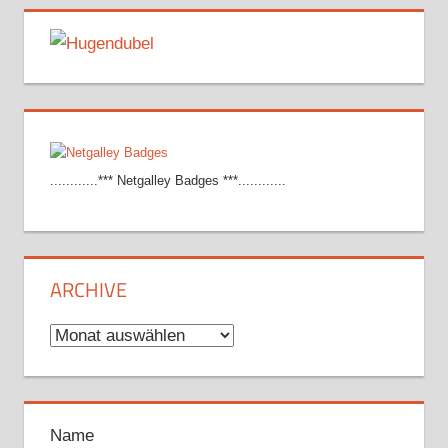
............*** Netgalley Badges ***............
ARCHIVE
Archive
Name