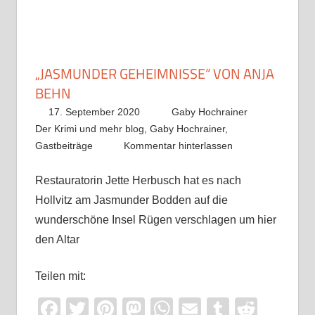
„JASMUNDER GEHEIMNISSE“ VON ANJA
BEHN
17. September 2020
Gaby Hochrainer
Der Krimi und mehr blog
,
Gaby Hochrainer
,
Gastbeiträge
Kommentar hinterlassen
Restauratorin Jette Herbusch hat es nach
Hollvitz am Jasmunder Bodden auf die
wunderschöne Insel Rügen verschlagen um hier
den Altar
Teilen mit:
Facebook
Twitter
Pinterest
Mastodon
WhatsApp
Email
Tumblr
Reddi