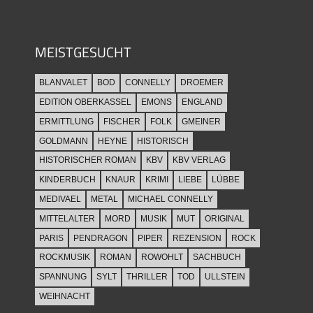
MEISTGESUCHT
BLANVALET
BOD
CONNELLY
DROEMER
EDITION OBERKASSEL
EMONS
ENGLAND
ERMITTLUNG
FISCHER
FOLK
GMEINER
GOLDMANN
HEYNE
HISTORISCH
HISTORISCHER ROMAN
KBV
KBV VERLAG
KINDERBUCH
KNAUR
KRIMI
LIEBE
LÜBBE
MEDIVAEL
METAL
MICHAEL CONNELLY
MITTELALTER
MORD
MUSIK
MUT
ORIGINAL
PARIS
PENDRAGON
PIPER
REZENSION
ROCK
ROCKMUSIK
ROMAN
ROWOHLT
SACHBUCH
SPANNUNG
SYLT
THRILLER
TOD
ULLSTEIN
WEIHNACHT