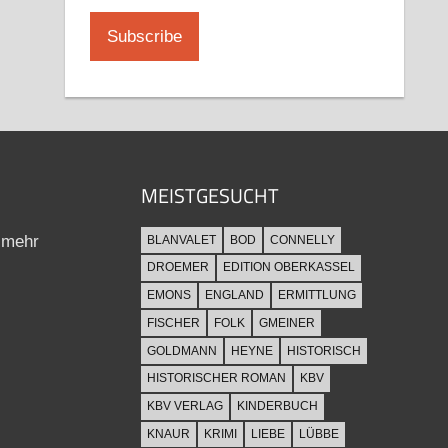
MEISTGESUCHT
 mehr
BLANVALET
BOD
CONNELLY
DROEMER
EDITION OBERKASSEL
EMONS
ENGLAND
ERMITTLUNG
FISCHER
FOLK
GMEINER
GOLDMANN
HEYNE
HISTORISCH
HISTORISCHER ROMAN
KBV
KBV VERLAG
KINDERBUCH
KNAUR
KRIMI
LIEBE
LÜBBE