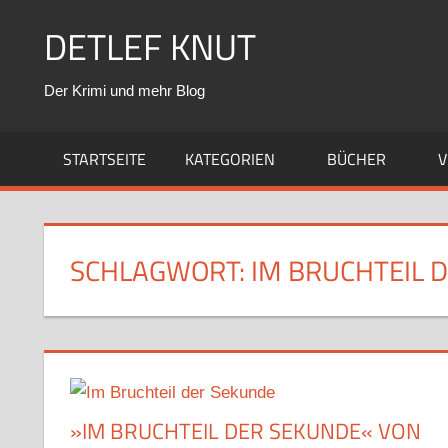
Zum
DETLEF KNUT
Inhalt
springen
Der Krimi und mehr Blog
STARTSEITE
KATEGORIEN
BÜCHER
V
SCHLAGWORT:
IM BRUCHTEIL 
»IM BRUCHTEIL DER SEKUNDE« VON