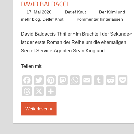
DAVID BALDACCI
17. Mai 2026
Detlef Knut
Der Krimi und
mehr blog
,
Detlef Knut
Kommentar hinterlassen
David Baldaccis Thriller »Im Bruchteil der Sekunde«
ist der erste Roman der Reihe um die ehemaligen
Secret-Service-Agenten Sean King und
Teilen mit:
Facebook
Twitter
Pinterest
Mastodon
WhatsApp
Email
Tumblr
Redd
P
Threads
X
Teilen
Weiterlesen