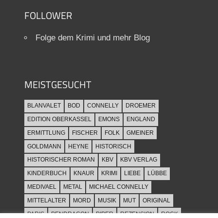
FOLLOWER
Folge dem Krimi und mehr Blog
MEISTGESUCHT
BLANVALET
BOD
CONNELLY
DROEMER
EDITION OBERKASSEL
EMONS
ENGLAND
ERMITTLUNG
FISCHER
FOLK
GMEINER
GOLDMANN
HEYNE
HISTORISCH
HISTORISCHER ROMAN
KBV
KBV VERLAG
KINDERBUCH
KNAUR
KRIMI
LIEBE
LÜBBE
MEDIVAEL
METAL
MICHAEL CONNELLY
MITTELALTER
MORD
MUSIK
MUT
ORIGINAL
PARIS
PENDRAGON
PIPER
REZENSION
ROCK