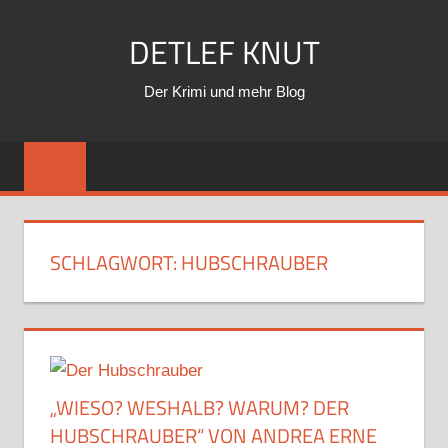
Zum
DETLEF KNUT
Inhalt
springen
Der Krimi und mehr Blog
SCHLAGWORT:
HUBSCHRAUBER
„WIESO? WESHALB? WARUM? DER
HUBSCHRAUBER“ VON ANDREA ERNE