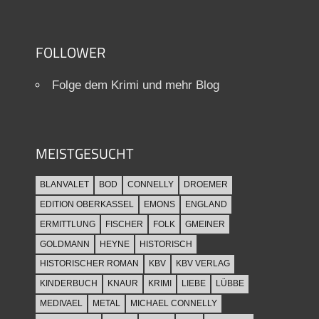
FOLLOWER
Folge dem Krimi und mehr Blog
MEISTGESUCHT
BLANVALET
BOD
CONNELLY
DROEMER
EDITION OBERKASSEL
EMONS
ENGLAND
ERMITTLUNG
FISCHER
FOLK
GMEINER
GOLDMANN
HEYNE
HISTORISCH
HISTORISCHER ROMAN
KBV
KBV VERLAG
KINDERBUCH
KNAUR
KRIMI
LIEBE
LÜBBE
MEDIVAEL
METAL
MICHAEL CONNELLY