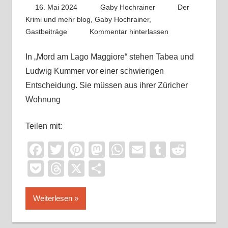
16. Mai 2024
Gaby Hochrainer
Der
Krimi und mehr blog
,
Gaby Hochrainer
,
Gastbeiträge
Kommentar hinterlassen
In „Mord am Lago Maggiore“ stehen Tabea und
Ludwig Kummer vor einer schwierigen
Entscheidung. Sie müssen aus ihrer Züricher
Wohnung
Teilen mit:
Facebook
Twitter
Pinterest
Mastodon
WhatsApp
Email
Tumblr
Reddi
Pocket
Threads
X
Teilen
Weiterlesen