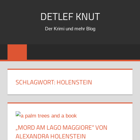
Zum
DETLEF KNUT
Inhalt
springen
Der Krimi und mehr Blog
SCHLAGWORT:
HOLENSTEIN
„MORD AM LAGO MAGGIORE“ VON
ALEXANDRA HOLENSTEIN