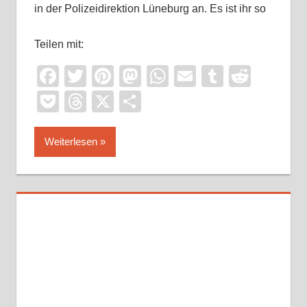
in der Polizeidirektion Lüneburg an. Es ist ihr so
Teilen mit:
Facebook
Twitter
Pinterest
Mastodon
WhatsApp
Email
Tumblr
Reddi
Pocket
Threads
X
Teilen
Weiterlesen