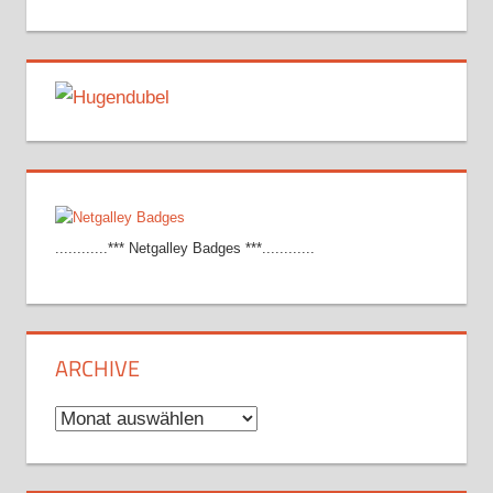
............*** Netgalley Badges ***............
ARCHIVE
Archive