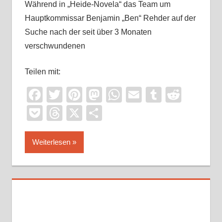
Während in „Heide-Novela“ das Team um
Hauptkommissar Benjamin „Ben“ Rehder auf der
Suche nach der seit über 3 Monaten
verschwundenen
Teilen mit:
Facebook
Twitter
Pinterest
Mastodon
WhatsApp
Email
Tumblr
Reddi
Pocket
Threads
X
Teilen
Weiterlesen