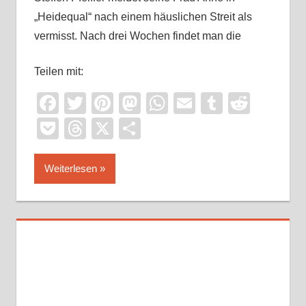
„Heidequal“ nach einem häuslichen Streit als
vermisst. Nach drei Wochen findet man die
Teilen mit:
Facebook
Twitter
Pinterest
Mastodon
WhatsApp
Email
Tumblr
Reddi
Pocket
Threads
X
Teilen
Weiterlesen