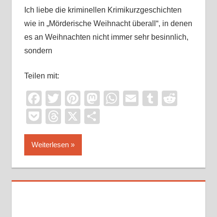
Ich liebe die kriminellen Krimikurzgeschichten
wie in „Mörderische Weihnacht überall“, in denen
es an Weihnachten nicht immer sehr besinnlich,
sondern
Teilen mit:
Facebook
Twitter
Pinterest
Mastodon
WhatsApp
Email
Tumblr
Reddi
Pocket
Threads
X
Teilen
Weiterlesen