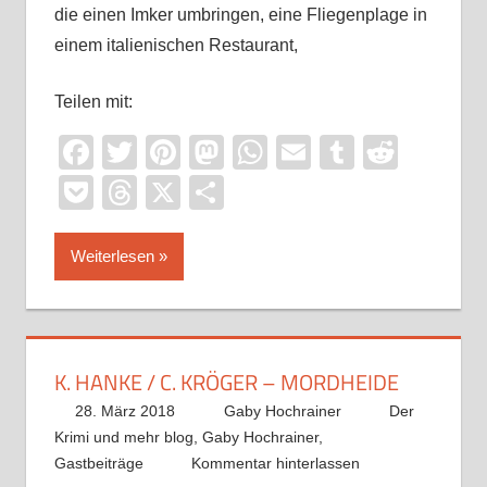
die einen Imker umbringen, eine Fliegenplage in
einem italienischen Restaurant,
Teilen mit:
Facebook
Twitter
Pinterest
Mastodon
WhatsApp
Email
Tumblr
Reddi
Pocket
Threads
X
Teilen
Weiterlesen
K. HANKE / C. KRÖGER – MORDHEIDE
28. März 2018
Gaby Hochrainer
Der
Krimi und mehr blog
,
Gaby Hochrainer
,
Gastbeiträge
Kommentar hinterlassen