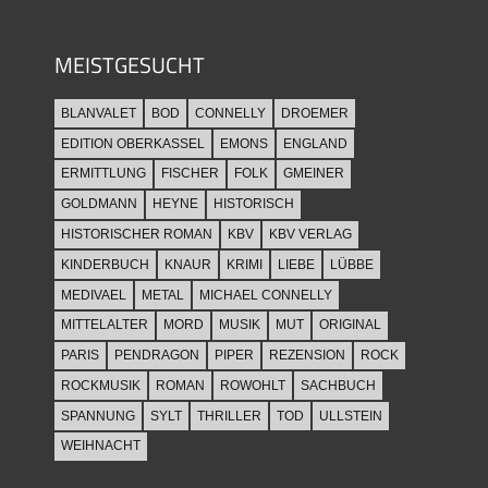
MEISTGESUCHT
BLANVALET
BOD
CONNELLY
DROEMER
EDITION OBERKASSEL
EMONS
ENGLAND
ERMITTLUNG
FISCHER
FOLK
GMEINER
GOLDMANN
HEYNE
HISTORISCH
HISTORISCHER ROMAN
KBV
KBV VERLAG
KINDERBUCH
KNAUR
KRIMI
LIEBE
LÜBBE
MEDIVAEL
METAL
MICHAEL CONNELLY
MITTELALTER
MORD
MUSIK
MUT
ORIGINAL
PARIS
PENDRAGON
PIPER
REZENSION
ROCK
ROCKMUSIK
ROMAN
ROWOHLT
SACHBUCH
SPANNUNG
SYLT
THRILLER
TOD
ULLSTEIN
WEIHNACHT