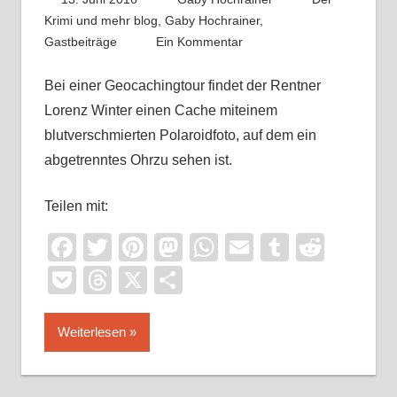
Krimi und mehr blog
,
Gaby Hochrainer
,
Gastbeiträge
Ein Kommentar
Bei einer Geocachingtour findet der Rentner
Lorenz Winter einen Cache miteinem
blutverschmierten Polaroidfoto, auf dem ein
abgetrenntes Ohrzu sehen ist.
Teilen mit:
Facebook
Twitter
Pinterest
Mastodon
WhatsApp
Email
Tumblr
Reddi
Pocket
Threads
X
Teilen
Weiterlesen