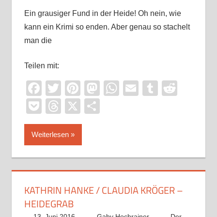
Ein grausiger Fund in der Heide! Oh nein, wie
kann ein Krimi so enden. Aber genau so stachelt
man die
Teilen mit:
Facebook
Twitter
Pinterest
Mastodon
WhatsApp
Email
Tumblr
Reddi
Pocket
Threads
X
Teilen
Weiterlesen
KATHRIN HANKE / CLAUDIA KRÖGER –
HEIDEGRAB
13. Juni 2016
Gaby Hochrainer
Der