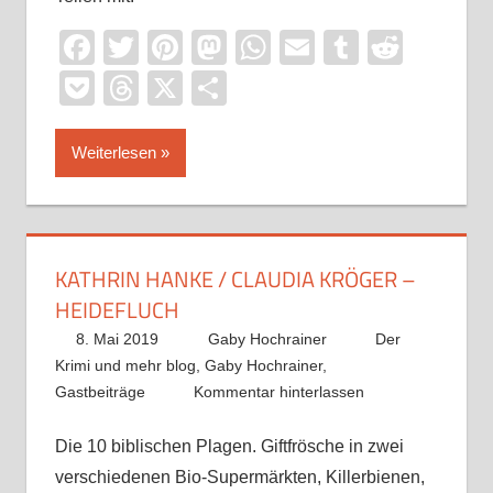
Facebook
Twitter
Pinterest
Mastodon
WhatsApp
Email
Tumblr
Reddi
Pocket
Threads
X
Teilen
Weiterlesen
KATHRIN HANKE / CLAUDIA KRÖGER –
HEIDEFLUCH
8. Mai 2019
Gaby Hochrainer
Der
Krimi und mehr blog
,
Gaby Hochrainer
,
Gastbeiträge
Kommentar hinterlassen
Die 10 biblischen Plagen. Giftfrösche in zwei
verschiedenen Bio-Supermärkten, Killerbienen,