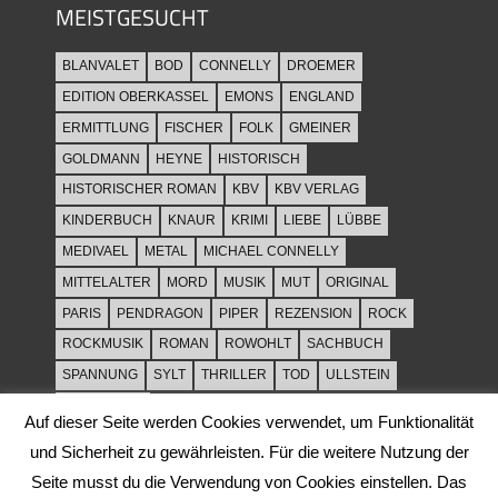
MEISTGESUCHT
BLANVALET
BOD
CONNELLY
DROEMER
EDITION OBERKASSEL
EMONS
ENGLAND
ERMITTLUNG
FISCHER
FOLK
GMEINER
GOLDMANN
HEYNE
HISTORISCH
HISTORISCHER ROMAN
KBV
KBV VERLAG
KINDERBUCH
KNAUR
KRIMI
LIEBE
LÜBBE
MEDIVAEL
METAL
MICHAEL CONNELLY
MITTELALTER
MORD
MUSIK
MUT
ORIGINAL
PARIS
PENDRAGON
PIPER
REZENSION
ROCK
ROCKMUSIK
ROMAN
ROWOHLT
SACHBUCH
SPANNUNG
SYLT
THRILLER
TOD
ULLSTEIN
WEIHNACHT
Auf dieser Seite werden Cookies verwendet, um Funktionalität
und Sicherheit zu gewährleisten. Für die weitere Nutzung der
Seite musst du die Verwendung von Cookies einstellen. Das