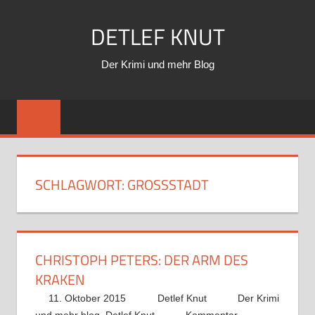
Zum
DETLEF KNUT
Inhalt
springen
Der Krimi und mehr Blog
SCHLAGWORT:
GROSSSTADT
CHRISTOPH PETERS: DER ARM DES
KRAKEN
11. Oktober 2015
Detlef Knut
Der Krimi