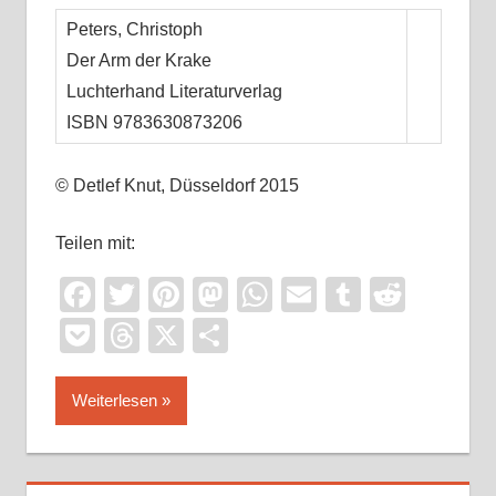
Peters, Christoph
Der Arm der Krake
Luchterhand Literaturverlag
ISBN 9783630873206
© Detlef Knut, Düsseldorf 2015
Teilen mit:
Facebook
Twitter
Pinterest
Mastodon
WhatsApp
Email
Tumblr
Reddi
Pocket
Threads
X
Teilen
Weiterlesen