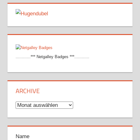
............*** Netgalley Badges ***............
ARCHIVE
Archive
Name