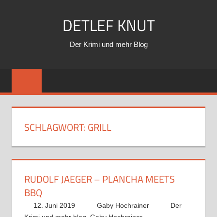
Zum
DETLEF KNUT
Inhalt
springen
Der Krimi und mehr Blog
SCHLAGWORT:
GRILL
RUDOLF JAEGER – PLANCHA MEETS
BBQ
12. Juni 2019
Gaby Hochrainer
Der