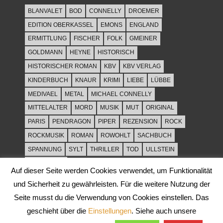
BLANVALET
BOD
CONNELLY
DROEMER
EDITION OBERKASSEL
EMONS
ENGLAND
ERMITTLUNG
FISCHER
FOLK
GMEINER
GOLDMANN
HEYNE
HISTORISCH
HISTORISCHER ROMAN
KBV
KBV VERLAG
KINDERBUCH
KNAUR
KRIMI
LIEBE
LÜBBE
MEDIVAEL
METAL
MICHAEL CONNELLY
MITTELALTER
MORD
MUSIK
MUT
ORIGINAL
PARIS
PENDRAGON
PIPER
REZENSION
ROCK
ROCKMUSIK
ROMAN
ROWOHLT
SACHBUCH
SPANNUNG
SYLT
THRILLER
TOD
ULLSTEIN
WEIHNACHT
Auf dieser Seite werden Cookies verwendet, um Funktionalität
und Sicherheit zu gewährleisten. Für die weitere Nutzung der
Seite musst du die Verwendung von Cookies einstellen. Das
geschieht über die
Einstellungen
. Siehe auch unsere