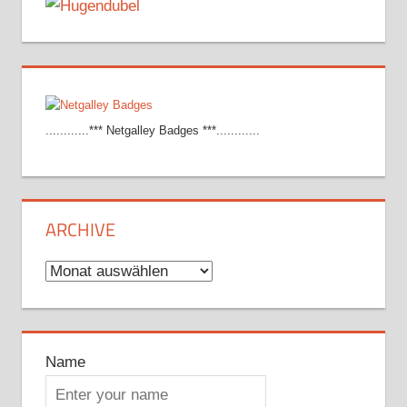
............*** Netgalley Badges ***............
ARCHIVE
Archive
Name