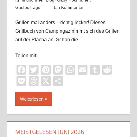
Krimi und mehr blog
,
Gaby Hochrainer
,
Gastbeiträge
Ein Kommentar
Grillen mal anders – richtig lecker! Dieses
Grillbuch von Campingaz nimmt sich des Grillen
auf der Placha an. Schon die
Teilen mit:
Facebook
Twitter
Pinterest
Mastodon
WhatsApp
Email
Tumblr
Reddi
Pocket
Threads
X
Teilen
Weiterlesen
MEISTGELESEN JUNI 2026