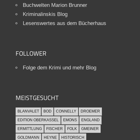
Buchwelten Marion Brunner
Kriminalinskis Blog
Lesenswertes aus dem Bücherhaus
FOLLOWER
Folge dem Krimi und mehr Blog
MEISTGESUCHT
BLANVALET
BOD
CONNELLY
DROEMER
EDITION OBERKASSEL
EMONS
ENGLAND
ERMITTLUNG
FISCHER
FOLK
GMEINER
GOLDMANN
HEYNE
HISTORISCH