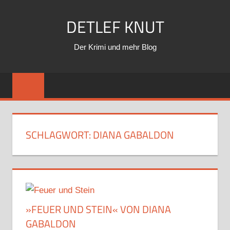
Zum
DETLEF KNUT
Inhalt
springen
Der Krimi und mehr Blog
SCHLAGWORT:
DIANA GABALDON
»FEUER UND STEIN« VON DIANA
GABALDON