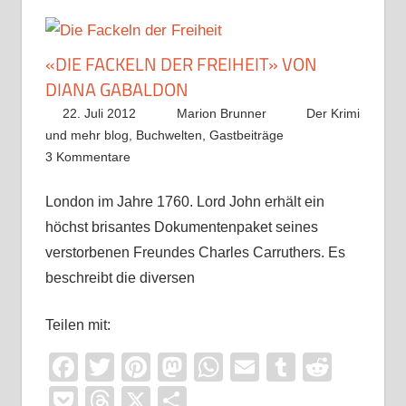
«DIE FACKELN DER FREIHEIT» VON
DIANA GABALDON
22. Juli 2012
Marion Brunner
Der Krimi
und mehr blog
,
Buchwelten
,
Gastbeiträge
3 Kommentare
London im Jahre 1760. Lord John erhält ein
höchst brisantes Dokumentenpaket seines
verstorbenen Freundes Charles Carruthers. Es
beschreibt die diversen
Teilen mit:
Facebook
Twitter
Pinterest
Mastodon
WhatsApp
Email
Tumblr
Reddi
Pocket
Threads
X
Teilen