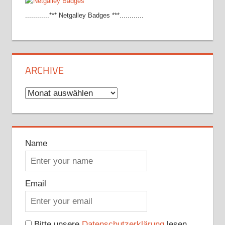
............*** Netgalley Badges ***............
ARCHIVE
Archive
Name
Email
Bitte unsere
Datenschutzerklärung
lesen