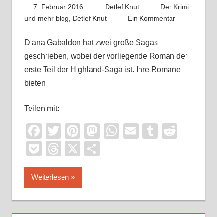
7. Februar 2016
Detlef Knut
Der Krimi
und mehr blog
,
Detlef Knut
Ein Kommentar
Diana Gabaldon hat zwei große Sagas
geschrieben, wobei der vorliegende Roman der
erste Teil der Highland-Saga ist. Ihre Romane
bieten
Teilen mit:
Facebook
Twitter
Pinterest
Mastodon
WhatsApp
Email
Tumblr
Reddi
Pocket
Threads
X
Teilen
Weiterlesen