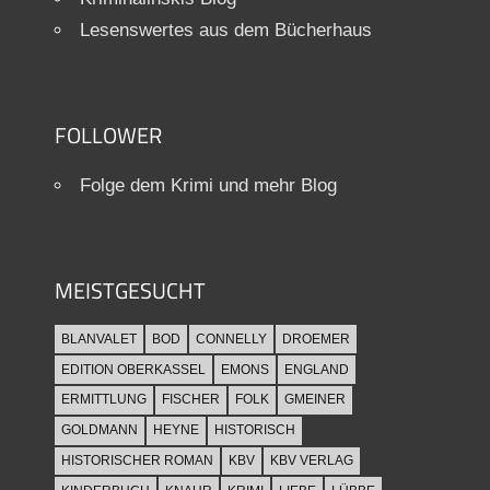
Lesenswertes aus dem Bücherhaus
FOLLOWER
Folge dem Krimi und mehr Blog
MEISTGESUCHT
BLANVALET
BOD
CONNELLY
DROEMER
EDITION OBERKASSEL
EMONS
ENGLAND
ERMITTLUNG
FISCHER
FOLK
GMEINER
GOLDMANN
HEYNE
HISTORISCH
HISTORISCHER ROMAN
KBV
KBV VERLAG