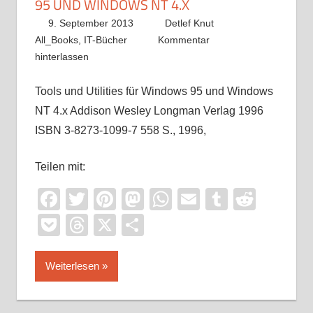
95 UND WINDOWS NT 4.X
9. September 2013
Detlef Knut
All_Books
,
IT-Bücher
Kommentar
hinterlassen
Tools und Utilities für Windows 95 und Windows
NT 4.x Addison Wesley Longman Verlag 1996
ISBN 3-8273-1099-7 558 S., 1996,
Teilen mit:
Facebook
Twitter
Pinterest
Mastodon
WhatsApp
Email
Tumblr
Reddi
Pocket
Threads
X
Teilen
Weiterlesen