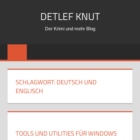
Zum
DETLEF KNUT
Inhalt
springen
Der Krimi und mehr Blog
SCHLAGWORT:
DEUTSCH UND
ENGLISCH
TOOLS UND UTILITIES FÜR WINDOWS