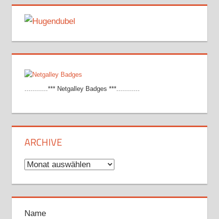
............*** Netgalley Badges ***............
ARCHIVE
Archive
Name