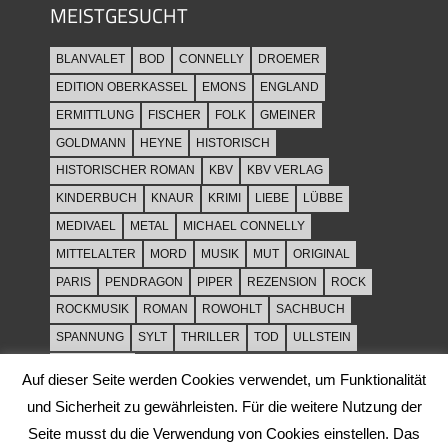
MEISTGESUCHT
BLANVALET
BOD
CONNELLY
DROEMER
EDITION OBERKASSEL
EMONS
ENGLAND
ERMITTLUNG
FISCHER
FOLK
GMEINER
GOLDMANN
HEYNE
HISTORISCH
HISTORISCHER ROMAN
KBV
KBV VERLAG
KINDERBUCH
KNAUR
KRIMI
LIEBE
LÜBBE
MEDIVAEL
METAL
MICHAEL CONNELLY
MITTELALTER
MORD
MUSIK
MUT
ORIGINAL
PARIS
PENDRAGON
PIPER
REZENSION
ROCK
ROCKMUSIK
ROMAN
ROWOHLT
SACHBUCH
SPANNUNG
SYLT
THRILLER
TOD
ULLSTEIN
WEIHNACHT
Auf dieser Seite werden Cookies verwendet, um Funktionalität
und Sicherheit zu gewährleisten. Für die weitere Nutzung der
Seite musst du die Verwendung von Cookies einstellen. Das