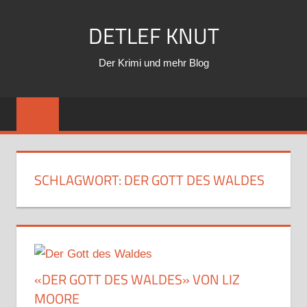
Zum
DETLEF KNUT
Inhalt
springen
Der Krimi und mehr Blog
SCHLAGWORT:
DER GOTT DES WALDES
«DER GOTT DES WALDES» VON LIZ
MOORE