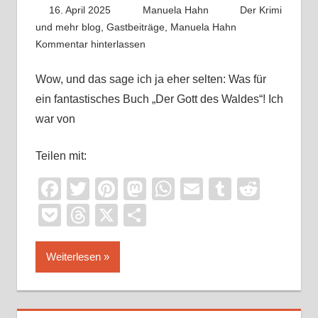
16. April 2025
Manuela Hahn
Der Krimi
und mehr blog
,
Gastbeiträge
,
Manuela Hahn
Kommentar hinterlassen
Wow, und das sage ich ja eher selten: Was für
ein fantastisches Buch „Der Gott des Waldes“! Ich
war von
Teilen mit:
Facebook
Twitter
Pinterest
Mastodon
WhatsApp
Email
Tumblr
Reddi
Pocket
Threads
X
Teilen
Weiterlesen