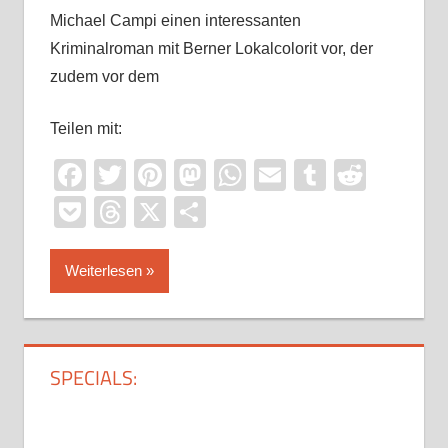
Michael Campi einen interessanten
Kriminalroman mit Berner Lokalcolorit vor, der
zudem vor dem
Teilen mit:
Facebook
Twitter
Pinterest
Mastodon
WhatsApp
Email
Tumblr
Reddi
Pocket
Threads
X
Teilen
Weiterlesen
SPECIALS: