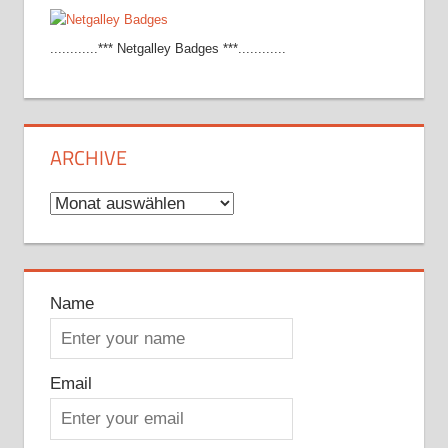
............*** Netgalley Badges ***............
ARCHIVE
Archive
Name
Email