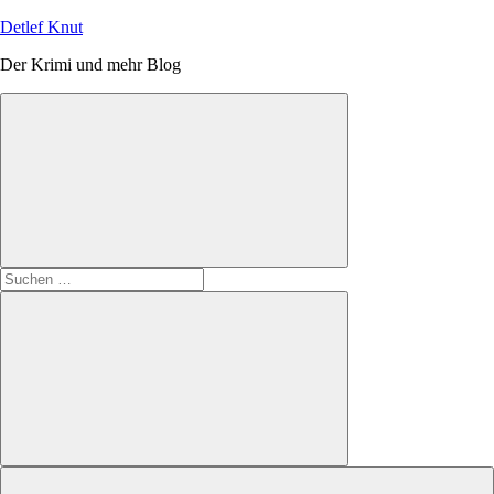
Zum
Detlef Knut
Inhalt
Der Krimi und mehr Blog
springen
Suchen
nach:
Suchen