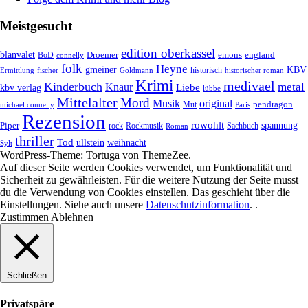
Meistgesucht
edition oberkassel
blanvalet
Droemer
emons
BoD
england
connelly
folk
Heyne
gmeiner
KBV
historisch
historischer roman
Ermittlung
fischer
Goldmann
Krimi
medivael
Kinderbuch
metal
Knaur
Liebe
kbv verlag
lübbe
Mittelalter
Mord
Musik
original
pendragon
Mut
michael connelly
Paris
Rezension
rowohlt
spannung
Piper
rock
Rockmusik
Roman
Sachbuch
thriller
Tod
ullstein
weihnacht
Sylt
WordPress-Theme: Tortuga von ThemeZee.
Auf dieser Seite werden Cookies verwendet, um Funktionalität und
Sicherheit zu gewährleisten. Für die weitere Nutzung der Seite musst
du die Verwendung von Cookies einstellen. Das geschieht über die
Einstellungen
. Siehe auch unsere
Datenschutzinformation
. .
Zustimmen
Ablehnen
Schließen
Privatspäre