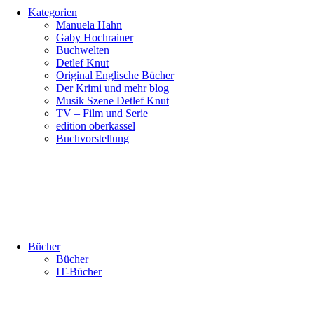
Kategorien
Manuela Hahn
Gaby Hochrainer
Buchwelten
Detlef Knut
Original Englische Bücher
Der Krimi und mehr blog
Musik Szene Detlef Knut
TV – Film und Serie
edition oberkassel
Buchvorstellung
Bücher
Bücher
IT-Bücher