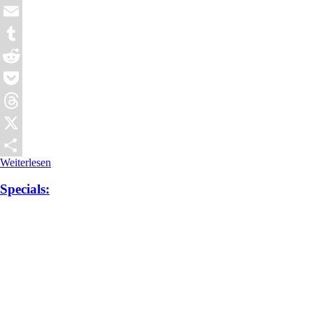
WhatsApp
Email
Tumblr
Reddit
Pocket
Threads
X
Weiterlesen
Teilen
Specials: