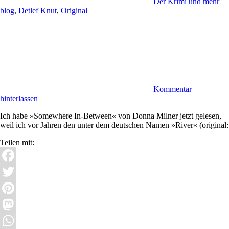
Der Krimi und mehr
blog
,
Detlef Knut
,
Original
Kommentar
hinterlassen
Ich habe »Somewhere In-Between« von Donna Milner jetzt gelesen,
weil ich vor Jahren den unter dem deutschen Namen »River« (original:
Teilen mit:
Facebook
Twitter
Pinterest
Mastodon