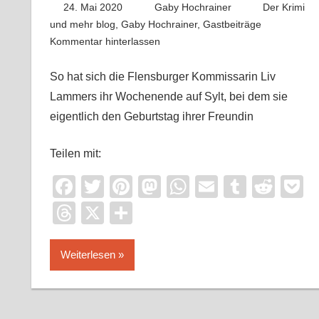
24. Mai 2020
Gaby Hochrainer
Der Krimi
und mehr blog
,
Gaby Hochrainer
,
Gastbeiträge
Kommentar hinterlassen
So hat sich die Flensburger Kommissarin Liv
Lammers ihr Wochenende auf Sylt, bei dem sie
eigentlich den Geburtstag ihrer Freundin
Teilen mit:
Facebook
Twitter
Pinterest
Mastodon
WhatsApp
Email
Tumblr
Redd
P
Threads
X
Teilen
Weiterlesen