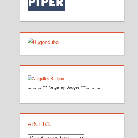
............*** Netgalley Badges ***............
ARCHIVE
Archive