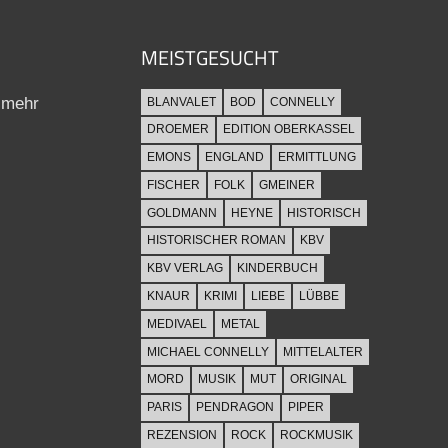
MEISTGESUCHT
 mehr
BLANVALET
BOD
CONNELLY
DROEMER
EDITION OBERKASSEL
EMONS
ENGLAND
ERMITTLUNG
FISCHER
FOLK
GMEINER
GOLDMANN
HEYNE
HISTORISCH
HISTORISCHER ROMAN
KBV
KBV VERLAG
KINDERBUCH
KNAUR
KRIMI
LIEBE
LÜBBE
MEDIVAEL
METAL
MICHAEL CONNELLY
MITTELALTER
MORD
MUSIK
MUT
ORIGINAL
PARIS
PENDRAGON
PIPER
REZENSION
ROCK
ROCKMUSIK