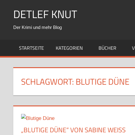
Zum
DETLEF KNUT
Inhalt
springen
Der Krimi und mehr Blog
STARTSEITE
KATEGORIEN
BÜCHER
V
SCHLAGWORT:
BLUTIGE DÜNE
„BLUTIGE DÜNE“ VON SABINE WEISS