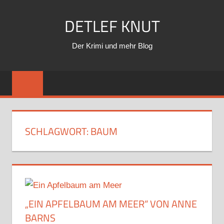
Zum
DETLEF KNUT
Inhalt
springen
Der Krimi und mehr Blog
SCHLAGWORT:
BAUM
„EIN APFELBAUM AM MEER“ VON ANNE
BARNS