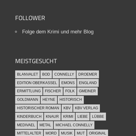
FOLLOWER
Folge dem Krimi und mehr Blog
MEISTGESUCHT
BLANVALET
BOD
CONNELLY
DROEMER
EDITION OBERKASSEL
EMONS
ENGLAND
ERMITTLUNG
FISCHER
FOLK
GMEINER
GOLDMANN
HEYNE
HISTORISCH
HISTORISCHER ROMAN
KBV
KBV VERLAG
KINDERBUCH
KNAUR
KRIMI
LIEBE
LÜBBE
MEDIVAEL
METAL
MICHAEL CONNELLY
MITTELALTER
MORD
MUSIK
MUT
ORIGINAL