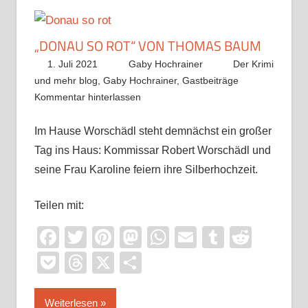
„DONAU SO ROT“ VON THOMAS BAUM
1. Juli 2021
Gaby Hochrainer
Der Krimi
und mehr blog
,
Gaby Hochrainer
,
Gastbeiträge
Kommentar hinterlassen
Im Hause Worschädl steht demnächst ein großer
Tag ins Haus: Kommissar Robert Worschädl und
seine Frau Karoline feiern ihre Silberhochzeit.
Teilen mit:
Facebook
Twitter
Pinterest
Mastodon
WhatsApp
Email
Tumblr
Reddi
Pocket
Threads
X
Teilen
Weiterlesen