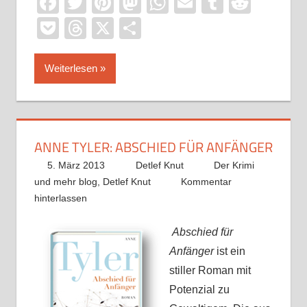
Facebook
Twitter
Pinterest
Mastodon
WhatsApp
Email
Tumblr
Reddi
Pocket
Threads
X
Teilen
Weiterlesen
ANNE TYLER: ABSCHIED FÜR ANFÄNGER
5. März 2013
Detlef Knut
Der Krimi
und mehr blog
,
Detlef Knut
Kommentar
hinterlassen
Abschied für
Anfänger
ist ein
stiller Roman mit
Potenzial zu