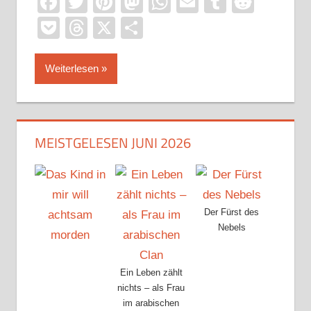
Facebook
Twitter
Pinterest
Mastodon
WhatsApp
Email
Tumblr
Reddi
Pocket
Threads
X
Teilen
Weiterlesen
MEISTGELESEN JUNI 2026
Der Fürst des
Nebels
Ein Leben zählt
nichts – als Frau
im arabischen