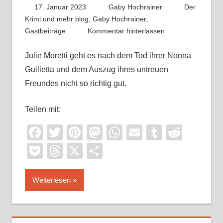
17. Januar 2023
Gaby Hochrainer
Der
Krimi und mehr blog
,
Gaby Hochrainer
,
Gastbeiträge
Kommentar hinterlassen
Julie Moretti geht es nach dem Tod ihrer Nonna
Guilietta und dem Auszug ihres untreuen
Freundes nicht so richtig gut.
Teilen mit:
Facebook
Twitter
Pinterest
Mastodon
WhatsApp
Email
Tumblr
Reddi
Pocket
Threads
X
Teilen
Weiterlesen