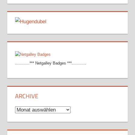
............*** Netgalley Badges ***............
ARCHIVE
Archive