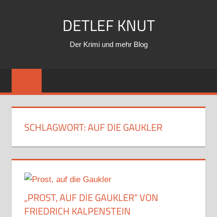
Zum
DETLEF KNUT
Inhalt
springen
Der Krimi und mehr Blog
SCHLAGWORT:
AUF DIE GAUKLER
„PROST, AUF DIE GAUKLER“ VON
FRIEDRICH KALPENSTEIN