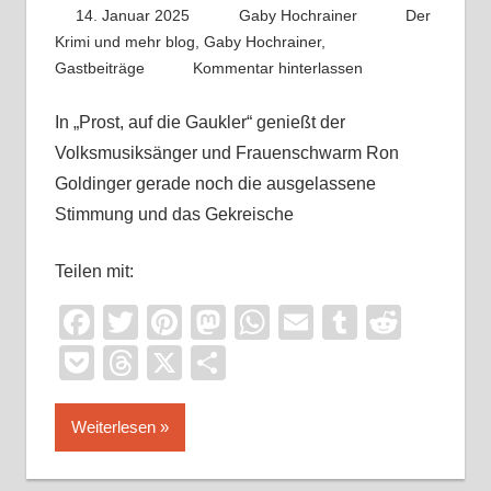
14. Januar 2025
Gaby Hochrainer
Der
Krimi und mehr blog
,
Gaby Hochrainer
,
Gastbeiträge
Kommentar hinterlassen
In „Prost, auf die Gaukler“ genießt der
Volksmusiksänger und Frauenschwarm Ron
Goldinger gerade noch die ausgelassene
Stimmung und das Gekreische
Teilen mit:
Facebook
Twitter
Pinterest
Mastodon
WhatsApp
Email
Tumblr
Reddi
Pocket
Threads
X
Teilen
Weiterlesen