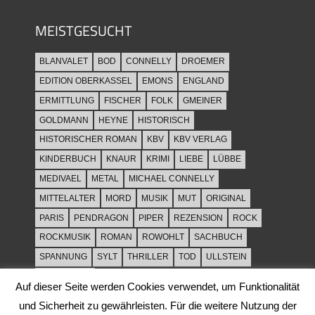
MEISTGESUCHT
BLANVALET
BOD
CONNELLY
DROEMER
EDITION OBERKASSEL
EMONS
ENGLAND
ERMITTLUNG
FISCHER
FOLK
GMEINER
GOLDMANN
HEYNE
HISTORISCH
HISTORISCHER ROMAN
KBV
KBV VERLAG
KINDERBUCH
KNAUR
KRIMI
LIEBE
LÜBBE
MEDIVAEL
METAL
MICHAEL CONNELLY
MITTELALTER
MORD
MUSIK
MUT
ORIGINAL
PARIS
PENDRAGON
PIPER
REZENSION
ROCK
ROCKMUSIK
ROMAN
ROWOHLT
SACHBUCH
SPANNUNG
SYLT
THRILLER
TOD
ULLSTEIN
WEIHNACHT
Auf dieser Seite werden Cookies verwendet, um Funktionalität
und Sicherheit zu gewährleisten. Für die weitere Nutzung der