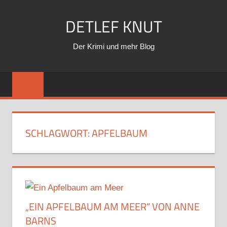
Zum
DETLEF KNUT
Inhalt
springen
Der Krimi und mehr Blog
SCHLAGWORT:
APFELBAUM
„EIN APFELBAUM AM MEER“ VON ANNE
BARNS