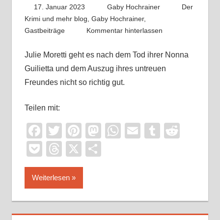
17. Januar 2023
Gaby Hochrainer
Der
Krimi und mehr blog
,
Gaby Hochrainer
,
Gastbeiträge
Kommentar hinterlassen
Julie Moretti geht es nach dem Tod ihrer Nonna
Guilietta und dem Auszug ihres untreuen
Freundes nicht so richtig gut.
Teilen mit:
Facebook
Twitter
Pinterest
Mastodon
WhatsApp
Email
Tumblr
Reddi
Pocket
Threads
X
Teilen
Weiterlesen