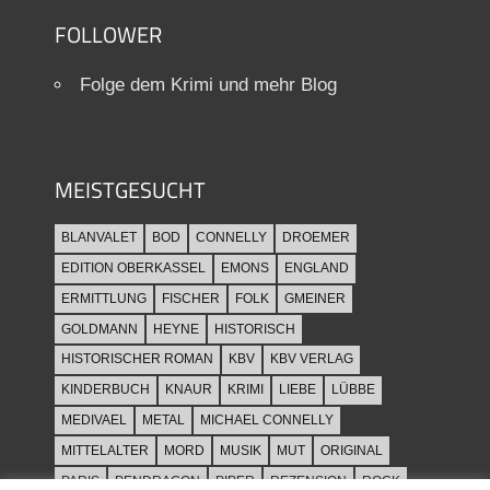
FOLLOWER
Folge dem Krimi und mehr Blog
MEISTGESUCHT
BLANVALET
BOD
CONNELLY
DROEMER
EDITION OBERKASSEL
EMONS
ENGLAND
ERMITTLUNG
FISCHER
FOLK
GMEINER
GOLDMANN
HEYNE
HISTORISCH
HISTORISCHER ROMAN
KBV
KBV VERLAG
KINDERBUCH
KNAUR
KRIMI
LIEBE
LÜBBE
MEDIVAEL
METAL
MICHAEL CONNELLY
MITTELALTER
MORD
MUSIK
MUT
ORIGINAL
PARIS
PENDRAGON
PIPER
REZENSION
ROCK