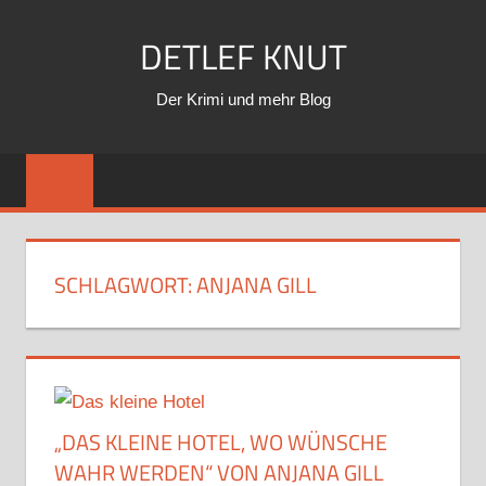
Zum
DETLEF KNUT
Inhalt
springen
Der Krimi und mehr Blog
SCHLAGWORT:
ANJANA GILL
„DAS KLEINE HOTEL, WO WÜNSCHE
WAHR WERDEN“ VON ANJANA GILL