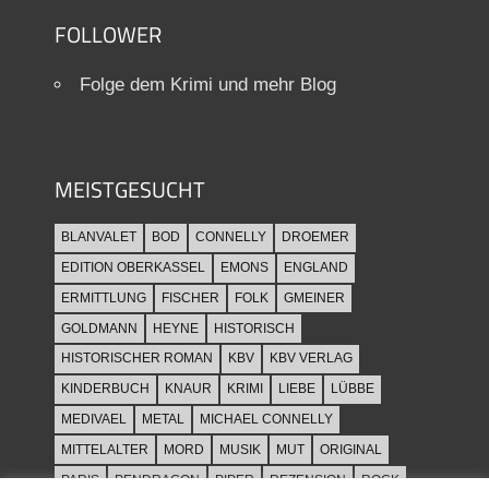
FOLLOWER
Folge dem Krimi und mehr Blog
MEISTGESUCHT
BLANVALET
BOD
CONNELLY
DROEMER
EDITION OBERKASSEL
EMONS
ENGLAND
ERMITTLUNG
FISCHER
FOLK
GMEINER
GOLDMANN
HEYNE
HISTORISCH
HISTORISCHER ROMAN
KBV
KBV VERLAG
KINDERBUCH
KNAUR
KRIMI
LIEBE
LÜBBE
MEDIVAEL
METAL
MICHAEL CONNELLY
MITTELALTER
MORD
MUSIK
MUT
ORIGINAL
PARIS
PENDRAGON
PIPER
REZENSION
ROCK