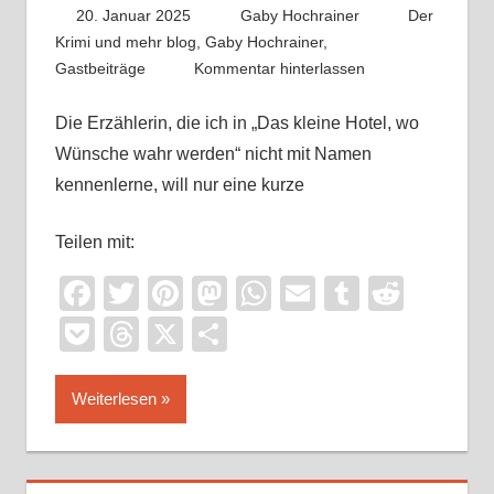
20. Januar 2025
Gaby Hochrainer
Der
Krimi und mehr blog
,
Gaby Hochrainer
,
Gastbeiträge
Kommentar hinterlassen
Die Erzählerin, die ich in „Das kleine Hotel, wo
Wünsche wahr werden“ nicht mit Namen
kennenlerne, will nur eine kurze
Teilen mit:
Facebook
Twitter
Pinterest
Mastodon
WhatsApp
Email
Tumblr
Reddi
Pocket
Threads
X
Teilen
Weiterlesen