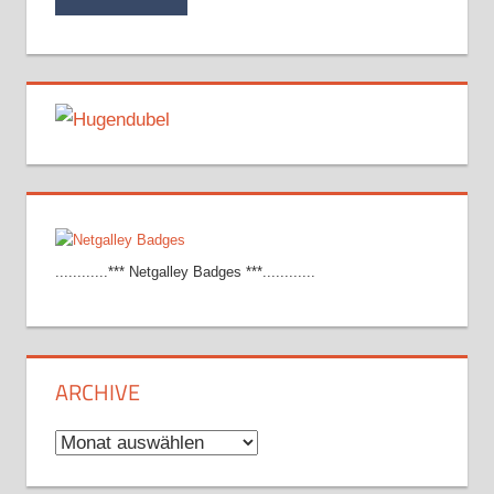
............*** Netgalley Badges ***............
ARCHIVE
Archive