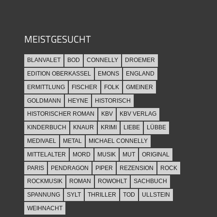
MEISTGESUCHT
BLANVALET
BOD
CONNELLY
DROEMER
EDITION OBERKASSEL
EMONS
ENGLAND
ERMITTLUNG
FISCHER
FOLK
GMEINER
GOLDMANN
HEYNE
HISTORISCH
HISTORISCHER ROMAN
KBV
KBV VERLAG
KINDERBUCH
KNAUR
KRIMI
LIEBE
LÜBBE
MEDIVAEL
METAL
MICHAEL CONNELLY
MITTELALTER
MORD
MUSIK
MUT
ORIGINAL
PARIS
PENDRAGON
PIPER
REZENSION
ROCK
ROCKMUSIK
ROMAN
ROWOHLT
SACHBUCH
SPANNUNG
SYLT
THRILLER
TOD
ULLSTEIN
WEIHNACHT