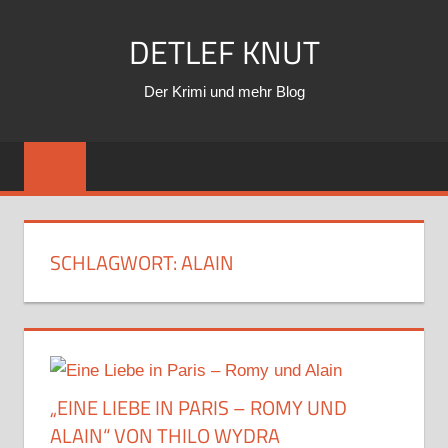
Zum
DETLEF KNUT
Inhalt
springen
Der Krimi und mehr Blog
SCHLAGWORT:
ALAIN
„EINE LIEBE IN PARIS – ROMY UND
ALAIN“ VON THILO WYDRA