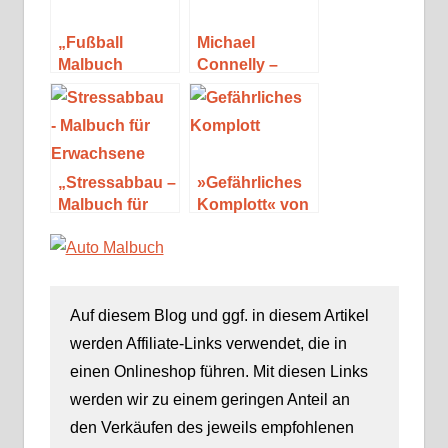
„Fußball
Michael
Malbuch
Connelly –
STARS &
Seine Bücher
LEGENDEN der
und Figuren
deutschen
(Special)
Nationalmannschaft“
von Mickey
„Stressabbau –
»Gefährliches
Müller
Malbuch für
Komplott« von
Erwachsene“
David Baldacci
von Mickey
Müller
Auf diesem Blog und ggf. in diesem Artikel
werden Affiliate-Links verwendet, die in
einen Onlineshop führen. Mit diesen Links
werden wir zu einem geringen Anteil an
den Verkäufen des jeweils empfohlenen