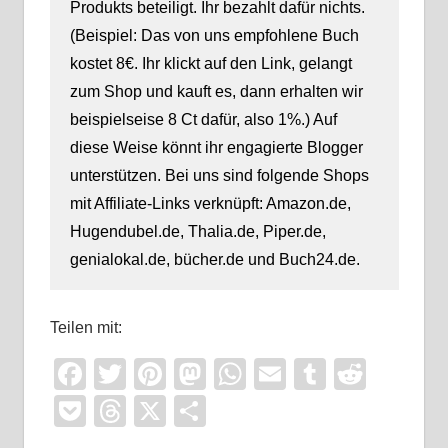
Produkts beteiligt. Ihr bezahlt dafür nichts.
(Beispiel: Das von uns empfohlene Buch
kostet 8€. Ihr klickt auf den Link, gelangt
zum Shop und kauft es, dann erhalten wir
beispielseise 8 Ct dafür, also 1%.) Auf
diese Weise könnt ihr engagierte Blogger
unterstützen. Bei uns sind folgende Shops
mit Affiliate-Links verknüpft: Amazon.de,
Hugendubel.de, Thalia.de, Piper.de,
genialokal.de, bücher.de und Buch24.de.
Teilen mit:
Facebook
Twitter
Pinterest
Mastodon
WhatsApp
Email
Tumblr
Reddi
Pocket
Threads
X
Teilen