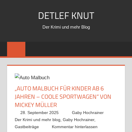
Zum
DETLEF KNUT
Inhalt
springen
Der Krimi und mehr Blog
„AUTO MALBUCH FÜR KINDER AB 6
JAHREN – COOLE SPORTWAGEN“ VON
MICKEY MÜLLER
28. September 2025
Gaby Hochrainer
Der Krimi und mehr blog
,
Gaby Hochrainer
,
Gastbeiträge
Kommentar hinterlassen