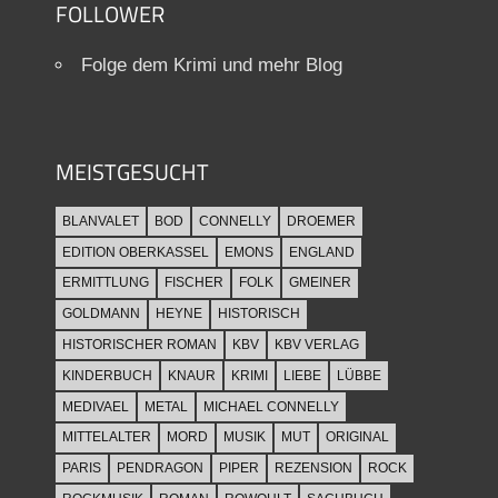
FOLLOWER
Folge dem Krimi und mehr Blog
MEISTGESUCHT
BLANVALET
BOD
CONNELLY
DROEMER
EDITION OBERKASSEL
EMONS
ENGLAND
ERMITTLUNG
FISCHER
FOLK
GMEINER
GOLDMANN
HEYNE
HISTORISCH
HISTORISCHER ROMAN
KBV
KBV VERLAG
KINDERBUCH
KNAUR
KRIMI
LIEBE
LÜBBE
MEDIVAEL
METAL
MICHAEL CONNELLY
MITTELALTER
MORD
MUSIK
MUT
ORIGINAL
PARIS
PENDRAGON
PIPER
REZENSION
ROCK