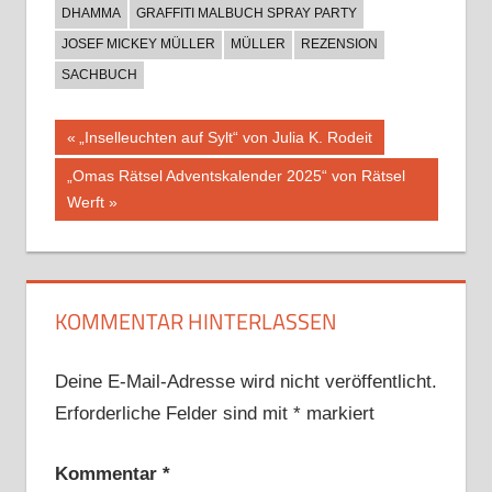
DHAMMA
GRAFFITI MALBUCH SPRAY PARTY
JOSEF MICKEY MÜLLER
MÜLLER
REZENSION
SACHBUCH
Beitragsnavigation
Vorheriger
„Inselleuchten auf Sylt“ von Julia K. Rodeit
Beitrag:
Nächster
„Omas Rätsel Adventskalender 2025“ von Rätsel
Beitrag:
Werft
KOMMENTAR HINTERLASSEN
Deine E-Mail-Adresse wird nicht veröffentlicht.
Erforderliche Felder sind mit
*
markiert
Kommentar
*