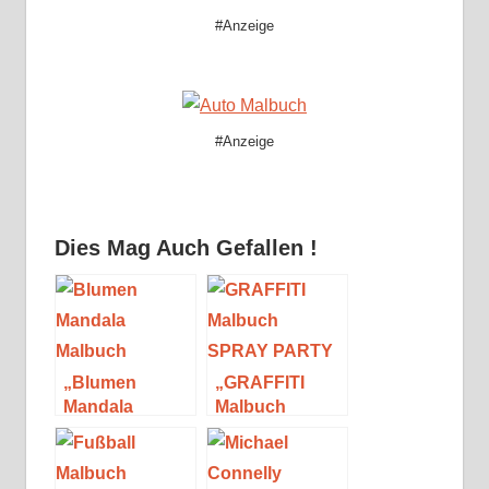
#Anzeige
#Anzeige
Dies Mag Auch Gefallen !
„Blumen
„GRAFFITI
Mandala
Malbuch
Malbuch“ von
SPRAY
Josef Mickey
PARTY“ von
Müller
Mickey Müller