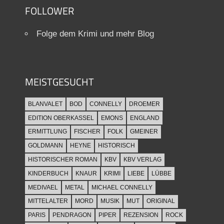
FOLLOWER
Folge dem Krimi und mehr Blog
MEISTGESUCHT
BLANVALET
BOD
CONNELLY
DROEMER
EDITION OBERKASSEL
EMONS
ENGLAND
ERMITTLUNG
FISCHER
FOLK
GMEINER
GOLDMANN
HEYNE
HISTORISCH
HISTORISCHER ROMAN
KBV
KBV VERLAG
KINDERBUCH
KNAUR
KRIMI
LIEBE
LÜBBE
MEDIVAEL
METAL
MICHAEL CONNELLY
MITTELALTER
MORD
MUSIK
MUT
ORIGINAL
PARIS
PENDRAGON
PIPER
REZENSION
ROCK