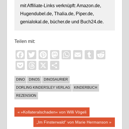
mit Affiliate-Links verknüpft: Amazon.de,
Hugendubel.de, Thalia.de, Piper.de,
genialokal.de, bücher.de und Buch24.de.
Teilen mit:
Facebook
Twitter
Pinterest
Mastodon
WhatsApp
Email
Tumblr
Reddi
Pocket
Threads
X
Teilen
DINO
DINOS
DINOSAURIER
DORLING KINDERSLEY VERLAG
KINDERBUCH
REZENSION
Beitragsnavigation
Vorheriger
»Kollateralschaden« von Willi Vögeli
Beitrag:
Nächster
„Im Finsterwald“ von Marie Hermanson
Beitrag: