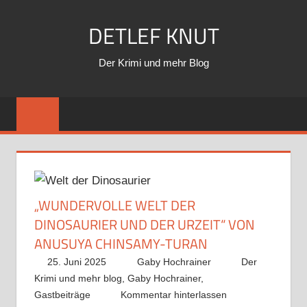
Zum
DETLEF KNUT
Inhalt
springen
Der Krimi und mehr Blog
„WUNDERVOLLE WELT DER
DINOSAURIER UND DER URZEIT“ VON
ANUSUYA CHINSAMY-TURAN
25. Juni 2025
Gaby Hochrainer
Der
Krimi und mehr blog
,
Gaby Hochrainer
,
Gastbeiträge
Kommentar hinterlassen