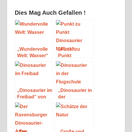
Dies Mag Auch Gefallen !
„Wundervolle
„Punkt zu
Welt: Wasser“
Punkt
von Sam Hume
Dinosaurier
Malbuch“ von
Mickey Müller
„Dinosaurier im
„Dinosaurier in
Freibad“ von
der
Dominik
Flugschule“
Hochwald
von Dominik
Hochwald und
Jörg Ihle
„Der
„Große und