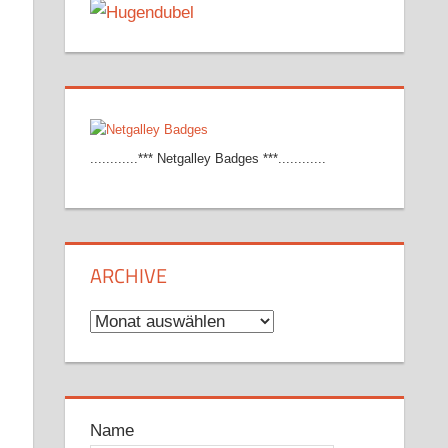
............*** Netgalley Badges ***............
ARCHIVE
Archive
Name