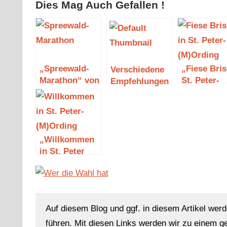
Dies Mag Auch Gefallen !
„Spreewald-
„Fiese Bris
Verschiedene
Marathon“ von
St. Peter-
Empfehlungen
Franziska
(M)Ording“
Steinhauer
von Tanja 
„Willkommen
in St. Peter
(M)Ording“
von Tanja Janz
Auf diesem Blog und ggf. in diesem Artikel werd
führen. Mit diesen Links werden wir zu einem g