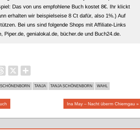
ispiel: Das von uns empfohlene Buch kostet 8€. Ihr klickt
n erhalten wir beispielseise 8 Ct dafür, also 1%.) Auf
ützen. Bei uns sind folgende Shops mit Affiliate-Links
, Piper.de, genialokal.de, bücher.de und Buch24.de.
it
ocket
Threads
X
Teilen
SCHÖNENBORN
TANJA
TANJA SCHÖNENBORN
WAHL
Nächster
ouch
Ina May – Nacht überm Chiemgau
Beitrag: