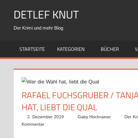
Zum
DETLEF KNUT
Inhalt
springen
Der Krimi und mehr Blog
STARTSEITE
KATEGORIEN
BÜCHER
V
RAFAEL FUCHSGRUBER / TANJ
HAT, LIEBT DIE QUAL
2. Dezember 2019
Gaby Hochrainer
Der Kr
Kommentar