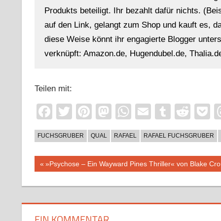
Produkts beteiligt. Ihr bezahlt dafür nichts. (Be
auf den Link, gelangt zum Shop und kauft es, dan
diese Weise könnt ihr engagierte Blogger unterst
verknüpft: Amazon.de, Hugendubel.de, Thalia.de
Teilen mit:
Facebook
Twitter
Pinterest
Mastodon
WhatsApp
Email
Tumblr
Redd
P
FUCHSGRUBER
QUAL
RAFAEL
RAFAEL FUCHSGRUBER
Beitragsnavigation
Vorheriger
»Psychose – Ein Wayward Pines Thriller« von Blake Cr
Beitrag:
EIN KOMMENTAR